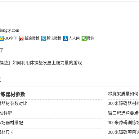
olongty.com
QQ空间
新浪微博
腾讯微博
人人网
微信
了
操垫】如何利用体操垫发展上肢力量的游戏
荐
攀爬架质量如何
训练器材参数
障碍器材参数对比
300米障碍器材
准详解
窗口靶选购要点
练场器材搭配
300米障碍训练
器材尺寸
300米障碍项目