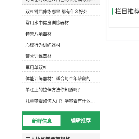
和发明适合自己的水训练设备。今天
栏目推
双杠臂屈伸练哪里 都有什么好处
主要介绍以下设备，可根据实际水训
练内容选择使用。1.水防滑鞋 水中防
常用水中健身训练器材
滑鞋 游泳池底部很滑，可以穿防滑
鞋，防止动作变形，稳定完成所需动
特警八项器材
作。2.水阻手套水阻手套 徒手运动
后，可选择抗组设备，增加运动难
心理行为训练器材
度，通过阻力手套增加划水面积，练
习水中手臂运动。3.水中健身棒水中
警犬训练器材
浮力健身棒 水中的健身棒不仅可以
军用单双杠
为练习者提供浮力，还可以通过浮力
降低练习难度。此外，健身棒还可以
体能训练器材：适合每个年龄段的训练
提供抗组训练，增加练习难度，非常
实用。此外，健身棒具有很强的可塑
单杠上的拉伸方法你知道吗？
性，可以增加练习兴趣，摆出各种创
意造型。4.水中健身哑铃浮力哑铃
儿童攀岩如何入门？学攀岩有什么好处？带娃攀岩两年的全面经验分享
类似于水中健身棒，水中健身哑铃也
能为练习者提供浮力和阻力，用哑铃
进行的水中搏击强度很大！5.阻力葵
编辑推荐
新鲜信息
花阻力葵花向日葵鞋套的阻力 向日
葵可以手持或穿在脚上，以增加水的
面积和水的阻力。6.打水板打水板