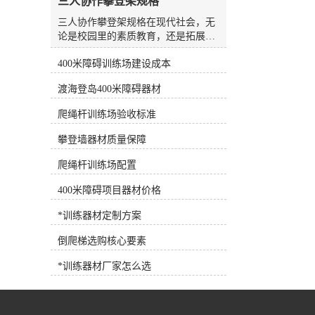
三人协作攀登架规格
水板是游泳场较常见、较方便的设
备，随处可见，也可用作抗阻训练设
三人协作攀登架规格在现代社会，无
备。7.浮力腰带深水浮力腰带 将浮
论是校园里的素质教育，还是拓展训
力带系在腰部，可为人体提供巨大的
练基地的团队建设，人们对于体育器
浮力，使练习者在水中轻松完成训练
400米障碍训练场建设成本
材的需求早已不再局限于简单的单人
动作，是深水训练的*设备。 根据
或双人运动器械。随着教育理念的更
渡海登岛400米障碍器材
练习者各自的健身目标需求，可以选
新以及企业团建活动的多元化，能够
择适合训练目标的健身器材，合理选
锻炼参与者协作能力、身体协调性以
爬绳杆训练场验收标准
择和使用健身器材，事半功倍！
及心理素质的综合型器材逐渐成为市
场的新宠。其中，三人协作攀登架凭
攀登墙器材质量保障
借其独特的设计理念和较高的趣味
性，正受到越来越多客户的青睐。作
爬绳杆训练场配置
为一家集研发、生产、销售与售后服
400米障碍项目器材价格
务于一体的专业体育器材企业，河北
洛龙体育器材有限公司长期根植于行
*训练器材定制方案
业一线，深切体会到不同用户群体对
于器材功能性与安全性的双重诉求。
倒爬梯选购核心要素
公司推出的三人协作攀登架，正是顺
应这一市场趋势，结合多年的生产经
*训练器材厂家怎么选
验与人体工学原理，精心打造的一款
团队协作型训练设备。这款产品不仅
适用于户外健身路径、学校体育课