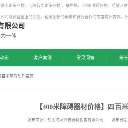
犬训练器材、心理行为训练器材 、攀岩墙、200米障碍器材、特警八项
，公司以顾客至上的原则，锐意创新的精神和真诚合作的态度与体育界，
有限公司
务为一体
动态
客户案例
常见问答
荣
】四百米障碍动作要领
【400米障碍器材价格】四百
发布来源：盐山洛龙体育器材销售有限公司 发布日期: 2022