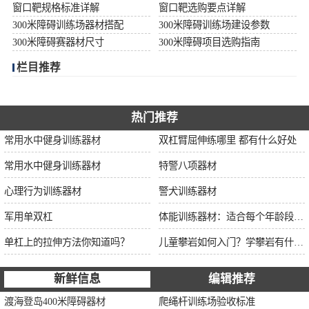
窗口靶规格标准详解
窗口靶选购要点详解
300米障碍训练场器材搭配
300米障碍训练场建设参数
300米障碍赛器材尺寸
300米障碍项目选购指南
栏目推荐
热门推荐
常用水中健身训练器材
双杠臂屈伸练哪里 都有什么好处
常用水中健身训练器材
特警八项器材
心理行为训练器材
警犬训练器材
军用单双杠
体能训练器材：适合每个年龄段的训练
单杠上的拉伸方法你知道吗？
儿童攀岩如何入门？学攀岩有什么好处？带娃攀岩两年的全面经验分享
新鲜信息
编辑推荐
渡海登岛400米障碍器材
爬绳杆训练场验收标准