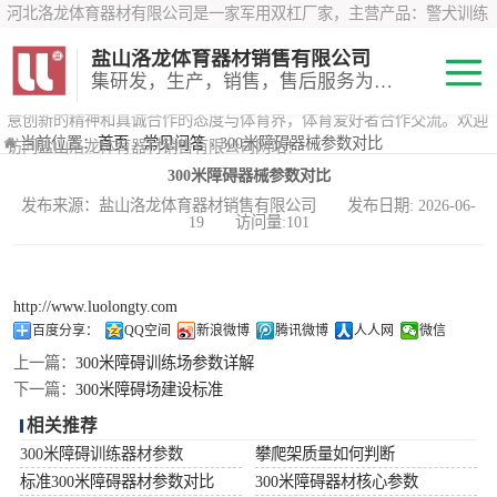
河北洛龙体育器材有限公司是一家军用双杠厂家，主营产品：警犬训练
器材、心理行为训练器材 、攀岩墙、200米障碍器材、特警八项器材、
盐山洛龙体育器材销售有限公司
*训练器材、400米障碍器材、军用单杠、军用双杠、军犬训练器材等训
集研发，生产，销售，售后服务为一体
练器材，咨询攀岩墙价格？在线咨询客服，公司以顾客至上的原则，锐
意创新的精神和真诚合作的态度与体育界，体育爱好者合作交流。欢迎
200米障碍器材
当前位置：
首页
›
常见问答
› 300米障碍器械参数对比
访问盐山洛龙体育器材销售有限公司网站！
300米障碍器械参数对比
心理行为训练器
发布来源：盐山洛龙体育器材销售有限公司 发布日期: 2026-06-
19 访问量:101
材
特警八项器材
警犬训练器材
http://www.luolongty.com
百度分享：
QQ空间
新浪微博
腾讯微博
人人网
微信
军用单双杠
上一篇：
300米障碍训练场参数详解
下一篇：
300米障碍场建设标准
400米障碍器材
相关推荐
300米障碍训练器材参数
攀爬架质量如何判断
标准300米障碍器材参数对比
300米障碍器材核心参数