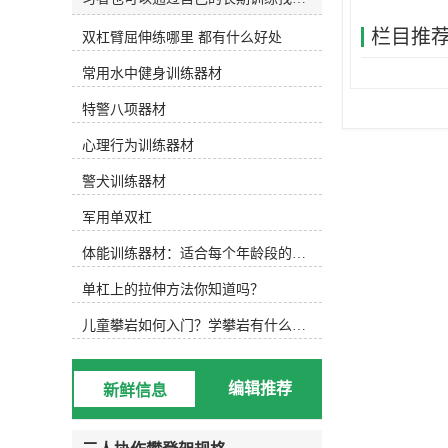
和发明适合自己的水训练设备。今天
栏目推
双杠臂屈伸练哪里 都有什么好处
主要介绍以下设备，可根据实际水训
练内容选择使用。1.水防滑鞋 水中防
常用水中健身训练器材
滑鞋 游泳池底部很滑，可以穿防滑
鞋，防止动作变形，稳定完成所需动
特警八项器材
作。2.水阻手套水阻手套 徒手运动
后，可选择抗组设备，增加运动难
心理行为训练器材
度，通过阻力手套增加划水面积，练
习水中手臂运动。3.水中健身棒水中
警犬训练器材
浮力健身棒 水中的健身棒不仅可以
军用单双杠
为练习者提供浮力，还可以通过浮力
降低练习难度。此外，健身棒还可以
体能训练器材：适合每个年龄段的训练
提供抗组训练，增加练习难度，非常
实用。此外，健身棒具有很强的可塑
单杠上的拉伸方法你知道吗？
性，可以增加练习兴趣，摆出各种创
意造型。4.水中健身哑铃浮力哑铃
儿童攀岩如何入门？学攀岩有什么好处？带娃攀岩两年的全面经验分享
类似于水中健身棒，水中健身哑铃也
能为练习者提供浮力和阻力，用哑铃
进行的水中搏击强度很大！5.阻力葵
编辑推荐
新鲜信息
花阻力葵花向日葵鞋套的阻力 向日
葵可以手持或穿在脚上，以增加水的
面积和水的阻力。6.打水板打水板