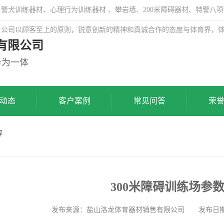
犬训练器材、心理行为训练器材 、攀岩墙、200米障碍器材、特警八项
，公司以顾客至上的原则，锐意创新的精神和真诚合作的态度与体育界，
有限公司
务为一体
动态
客户案例
常见问答
荣
解
300米障碍训练场参
发布来源：盐山洛龙体育器材销售有限公司 发布日期: 20