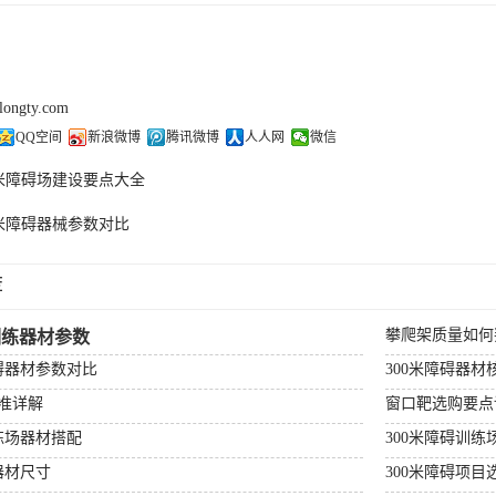
olongty.com
QQ空间
新浪微博
腾讯微博
人人网
微信
0米障碍场建设要点大全
0米障碍器械参数对比
荐
攀爬架质量如何
训练器材参数
障碍器材参数对比
300米障碍器材
准详解
窗口靶选购要点
练场器材搭配
300米障碍训练
器材尺寸
300米障碍项目