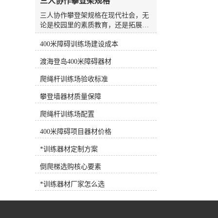
三人协作攀登架规格
水板是游泳场较常见、较方便的设
备，随处可见，也可用作抗阻训练设
三人协作攀登架规格在现代社会，无
备。7.浮力腰带深水浮力腰带 将浮
论是校园里的素质教育，还是拓展训
力带系在腰部，可为人体提供巨大的
练基地的团队建设，人们对于体育器
浮力，使练习者在水中轻松完成训练
400米障碍训练场建设成本
材的需求早已不再局限于简单的单人
动作，是深水训练的*设备。 根据
或双人运动器械。随着教育理念的更
渡海登岛400米障碍器材
练习者各自的健身目标需求，可以选
新以及企业团建活动的多元化，能够
择适合训练目标的健身器材，合理选
锻炼参与者协作能力、身体协调性以
爬绳杆训练场验收标准
择和使用健身器材，事半功倍！
及心理素质的综合型器材逐渐成为市
场的新宠。其中，三人协作攀登架凭
攀登墙器材质量保障
借其独特的设计理念和较高的趣味
性，正受到越来越多客户的青睐。作
爬绳杆训练场配置
为一家集研发、生产、销售与售后服
400米障碍项目器材价格
务于一体的专业体育器材企业，河北
洛龙体育器材有限公司长期根植于行
*训练器材定制方案
业一线，深切体会到不同用户群体对
于器材功能性与安全性的双重诉求。
倒爬梯选购核心要素
公司推出的三人协作攀登架，正是顺
应这一市场趋势，结合多年的生产经
*训练器材厂家怎么选
验与人体工学原理，精心打造的一款
团队协作型训练设备。这款产品不仅
适用于户外健身路径、学校体育课