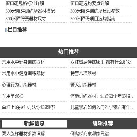
窗口靶规格标准详解
窗口靶选购要点详解
300米障碍训练场器材搭配
300米障碍训练场建设参数
300米障碍赛器材尺寸
300米障碍项目选购指南
栏目推荐
热门推荐
常用水中健身训练器材
双杠臂屈伸练哪里 都有什么好处
常用水中健身训练器材
特警八项器材
心理行为训练器材
警犬训练器材
军用单双杠
体能训练器材：适合每个年龄段的训练
单杠上的拉伸方法你知道吗？
儿童攀岩如何入门？学攀岩有什么好处？带娃攀岩两年的全面经验分享
新鲜信息
编辑推荐
双人旋梯器材参数详解
倒爬梯商家哪家靠谱