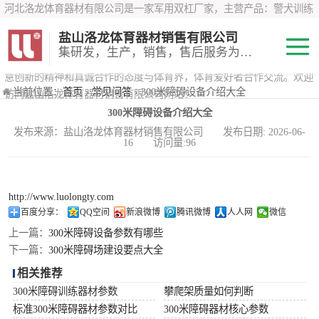
河北洛龙体育器材有限公司是一家军用双杠厂家，主营产品：警犬训练
器材、心理行为训练器材 、攀岩墙、200米障碍器材、特警八项器材、
盐山洛龙体育器材销售有限公司
*训练器材、400米障碍器材、军用单杠、军用双杠、军犬训练器材等训
集研发，生产，销售，售后服务为一体
练器材，咨询攀岩墙价格？在线咨询客服，公司以顾客至上的原则，锐
意创新的精神和真诚合作的态度与体育界，体育爱好者合作交流。欢迎
200米障碍器材
当前位置：
首页
›
常见问答
› 300米障碍设备介绍大全
访问盐山洛龙体育器材销售有限公司网站！
300米障碍设备介绍大全
心理行为训练器
发布来源：盐山洛龙体育器材销售有限公司 发布日期: 2026-06-
16 访问量:96
材
特警八项器材
警犬训练器材
http://www.luolongty.com
百度分享：
QQ空间
新浪微博
腾讯微博
人人网
微信
军用单双杠
上一篇：
300米障碍设备参数有哪些
下一篇：
300米障碍场建设要点大全
400米障碍器材
相关推荐
300米障碍训练器材参数
攀爬架质量如何判断
标准300米障碍器材参数对比
300米障碍器材核心参数