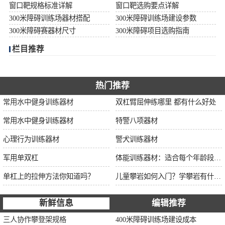
窗口靶规格标准详解
窗口靶选购要点详解
300米障碍训练场器材搭配
300米障碍训练场建设参数
300米障碍赛器材尺寸
300米障碍项目选购指南
栏目推荐
热门推荐
常用水中健身训练器材
双杠臂屈伸练哪里 都有什么好处
常用水中健身训练器材
特警八项器材
心理行为训练器材
警犬训练器材
军用单双杠
体能训练器材：适合每个年龄段的训练
单杠上的拉伸方法你知道吗？
儿童攀岩如何入门？学攀岩有什么好处？带娃攀岩两年的全面经验分享
新鲜信息
编辑推荐
三人协作攀登架规格
400米障碍训练场建设成本