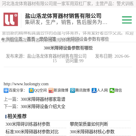
河北洛龙体育器材有限公司是一家军用双杠厂家，主营产品：警犬训练
器材、心理行为训练器材 、攀岩墙、200米障碍器材、特警八项器材、
盐山洛龙体育器材销售有限公司
*训练器材、400米障碍器材、军用单杠、军用双杠、军犬训练器材等训
集研发，生产，销售，售后服务为一体
练器材，咨询攀岩墙价格？在线咨询客服，公司以顾客至上的原则，锐
意创新的精神和真诚合作的态度与体育界，体育爱好者合作交流。欢迎
200米障碍器材
当前位置：
首页
›
常见问答
› 300米障碍设备参数有哪些
访问盐山洛龙体育器材销售有限公司网站！
300米障碍设备参数有哪些
心理行为训练器
发布来源：盐山洛龙体育器材销售有限公司 发布日期: 2026-06-
15 访问量:99
材
特警八项器材
警犬训练器材
http://www.luolongty.com
百度分享：
QQ空间
新浪微博
腾讯微博
人人网
微信
军用单双杠
上一篇：
300米障碍器材哪家靠谱
下一篇：
300米障碍设备介绍大全
400米障碍器材
相关推荐
300米障碍训练器材参数
攀爬架质量如何判断
标准300米障碍器材参数对比
300米障碍器材核心参数