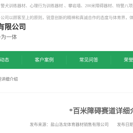
犬训练器材、心理行为训练器材 、攀岩墙、200米障碍器材、特警八项
，公司以顾客至上的原则，锐意创新的精神和真诚合作的态度与体育界，
有限公司
务为一体
动态
客户案例
常见问答
荣
道详细介绍
*百米障碍赛道详细
发布来源：盐山洛龙体育器材销售有限公司 发布日期: 202