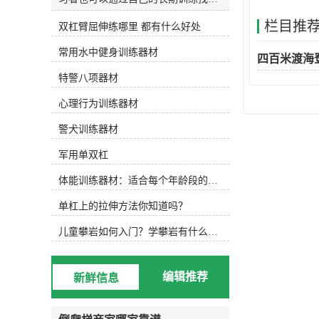
和发明适合自己的水训练设备。今天
栏目推
双杠臂屈伸练哪里 都有什么好处
主要介绍以下设备，可根据实际水训
练内容选择使用。1.水防滑鞋 水中防
常用水中健身训练器材
滑鞋 游泳池底部很滑，可以穿防滑
四百米渡海
鞋，防止动作变形，稳定完成所需动
特警八项器材
作。2.水阻手套水阻手套 徒手运动
后，可选择抗组设备，增加运动难
心理行为训练器材
度，通过阻力手套增加划水面积，练
习水中手臂运动。3.水中健身棒水中
警犬训练器材
浮力健身棒 水中的健身棒不仅可以
军用单双杠
为练习者提供浮力，还可以通过浮力
降低练习难度。此外，健身棒还可以
体能训练器材：适合每个年龄段的训练
提供抗组训练，增加练习难度，非常
实用。此外，健身棒具有很强的可塑
单杠上的拉伸方法你知道吗？
性，可以增加练习兴趣，摆出各种创
意造型。4.水中健身哑铃浮力哑铃
儿童攀岩如何入门？学攀岩有什么好处？带娃攀岩两年的全面经验分享
类似于水中健身棒，水中健身哑铃也
能为练习者提供浮力和阻力，用哑铃
进行的水中搏击强度很大！5.阻力葵
编辑推荐
新鲜信息
花阻力葵花向日葵鞋套的阻力 向日
葵可以手持或穿在脚上，以增加水的
面积和水的阻力。6.打水板打水板