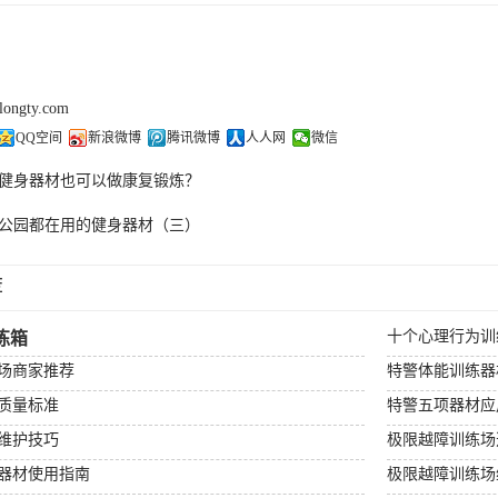
olongty.com
QQ空间
新浪微博
腾讯微博
人人网
微信
健身器材也可以做康复锻炼？
公园都在用的健身器材（三）
荐
十个心理行为训
练箱
场商家推荐
特警体能训练器
质量标准
特警五项器材应
维护技巧
极限越障训练场
器材使用指南
极限越障训练场