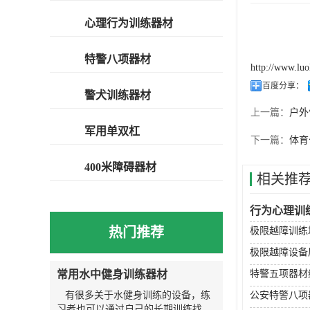
心理行为训练器材
特警八项器材
http://www.lu
百度分享：
警犬训练器材
上一篇：
户外
军用单双杠
下一篇：
体育
400米障碍器材
相关推
行为心理训
热门推荐
极限越障训练
极限越障设备
常用水中健身训练器材
特警五项器材
有很多关于水健身训练的设备，练
公安特警八项
习者也可以通过自己的长期训练找到