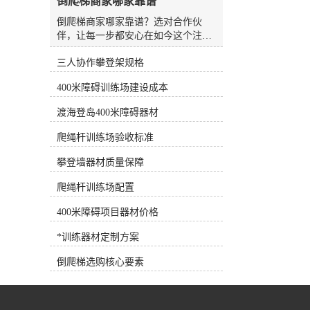
倒爬梯商家哪家靠谱
水板是游泳场较常见、较方便的设
备，随处可见，也可用作抗阻训练设
倒爬梯商家哪家靠谱？选对合作伙
备。7.浮力腰带深水浮力腰带 将浮
伴，让每一步都安心在如今这个注重
力带系在腰部，可为人体提供巨大的
健康与户外运动的时代，越来越多的
浮力，使练习者在水中轻松完成训练
三人协作攀登架规格
人开始寻求更专业、更安全的训练器
动作，是深水训练的*设备。 根据
械。无论是用于专业体能训练，还是
400米障碍训练场建设成本
练习者各自的健身目标需求，可以选
作为特定康复性锻炼的辅助工具，倒
择适合训练目标的健身器材，合理选
爬梯（也常被称为反向爬梯或仰式爬
渡海登岛400米障碍器材
择和使用健身器材，事半功倍！
梯）凭借其独特的锻炼价值，逐渐走
进了大众视野。然而，面对市场上琳
爬绳杆训练场验收标准
琅满目的品牌和参差不齐的质量，如
何挑选一家靠谱的倒爬梯生产商家，
攀登墙器材质量保障
成了许多采购者和健身爱好者头疼的
爬绳杆训练场配置
问题。选择倒爬梯，不能只看“样子”
很多人在初次接触倒爬梯时，容易被
400米障碍项目器材价格
外观所迷惑，认为只要钢材够粗、焊
接够牢就行。但实际上，一台合格的
*训练器材定制方案
倒爬梯涉及人体工学设计、承重力学
计算、表面防滑处理以及长期使用的
倒爬梯选购核心要素
耐候性等多个维度。劣质的倒爬梯不
仅无法提供良好的训练体验，更可能
因为设计缺陷或材料老化带来安全隐