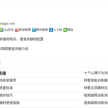
olongty.com
QQ空间
新浪微博
腾讯微博
人人网
微信
房器材购买、健身房器材配置
米障碍赛道详细介绍
荐
十个心理行为训
练箱
场商家推荐
特警体能训练器
质量标准
特警五项器材应
维护技巧
极限越障训练场
器材使用指南
极限越障训练场