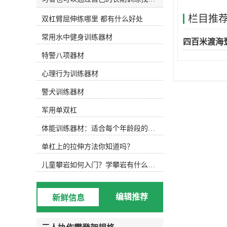
和发明适合自己的水训练设备。今天
栏目推
双杠臂屈伸练哪里 都有什么好处
主要介绍以下设备，可根据实际水训
练内容选择使用。1.水防滑鞋 水中防
常用水中健身训练器材
滑鞋 游泳池底部很滑，可以穿防滑
四百米渡海
鞋，防止动作变形，稳定完成所需动
特警八项器材
作。2.水阻手套水阻手套 徒手运动
后，可选择抗组设备，增加运动难
心理行为训练器材
度，通过阻力手套增加划水面积，练
习水中手臂运动。3.水中健身棒水中
警犬训练器材
浮力健身棒 水中的健身棒不仅可以
军用单双杠
为练习者提供浮力，还可以通过浮力
降低练习难度。此外，健身棒还可以
体能训练器材：适合每个年龄段的训练
提供抗组训练，增加练习难度，非常
实用。此外，健身棒具有很强的可塑
单杠上的拉伸方法你知道吗？
性，可以增加练习兴趣，摆出各种创
意造型。4.水中健身哑铃浮力哑铃
儿童攀岩如何入门？学攀岩有什么好处？带娃攀岩两年的全面经验分享
类似于水中健身棒，水中健身哑铃也
能为练习者提供浮力和阻力，用哑铃
进行的水中搏击强度很大！5.阻力葵
编辑推荐
新鲜信息
花阻力葵花向日葵鞋套的阻力 向日
葵可以手持或穿在脚上，以增加水的
面积和水的阻力。6.打水板打水板