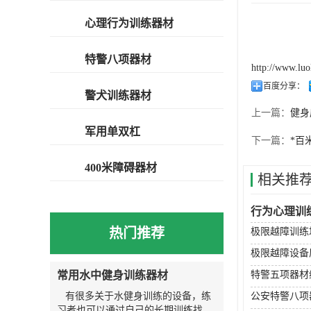
心理行为训练器材
特警八项器材
http://www.lu
百度分享：
警犬训练器材
上一篇：
健身
军用单双杠
下一篇：
*百
400米障碍器材
相关推
行为心理训
热门推荐
极限越障训练
极限越障设备
常用水中健身训练器材
特警五项器材
有很多关于水健身训练的设备，练
公安特警八项
习者也可以通过自己的长期训练找到