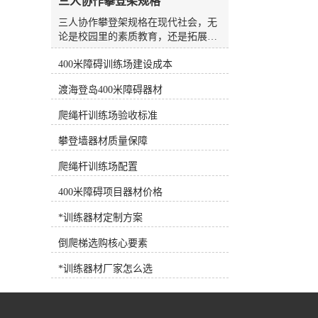
三人协作攀登架规格
水板是游泳场较常见、较方便的设
备，随处可见，也可用作抗阻训练设
三人协作攀登架规格在现代社会，无
备。7.浮力腰带深水浮力腰带 将浮
论是校园里的素质教育，还是拓展训
力带系在腰部，可为人体提供巨大的
练基地的团队建设，人们对于体育器
浮力，使练习者在水中轻松完成训练
400米障碍训练场建设成本
材的需求早已不再局限于简单的单人
动作，是深水训练的*设备。 根据
或双人运动器械。随着教育理念的更
渡海登岛400米障碍器材
练习者各自的健身目标需求，可以选
新以及企业团建活动的多元化，能够
择适合训练目标的健身器材，合理选
锻炼参与者协作能力、身体协调性以
爬绳杆训练场验收标准
择和使用健身器材，事半功倍！
及心理素质的综合型器材逐渐成为市
场的新宠。其中，三人协作攀登架凭
攀登墙器材质量保障
借其独特的设计理念和较高的趣味
性，正受到越来越多客户的青睐。作
爬绳杆训练场配置
为一家集研发、生产、销售与售后服
400米障碍项目器材价格
务于一体的专业体育器材企业，河北
洛龙体育器材有限公司长期根植于行
*训练器材定制方案
业一线，深切体会到不同用户群体对
于器材功能性与安全性的双重诉求。
倒爬梯选购核心要素
公司推出的三人协作攀登架，正是顺
应这一市场趋势，结合多年的生产经
*训练器材厂家怎么选
验与人体工学原理，精心打造的一款
团队协作型训练设备。这款产品不仅
适用于户外健身路径、学校体育课