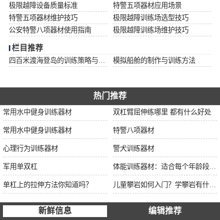
极限越障设备质量标准
特警五项器材应用场景
特警五项器材维护技巧
极限越障训练场选型技巧
公安特警八项器材使用指南
极限越障训练场维护技巧
栏目推荐
四百米渡海登岛的训练策略与安全措施
模拟船舱的制作与训练方法
热门推荐
常用水中健身训练器材
双杠臂屈伸练哪里 都有什么好处
常用水中健身训练器材
特警八项器材
心理行为训练器材
警犬训练器材
军用单双杠
体能训练器材：适合每个年龄段的训练
单杠上的拉伸方法你知道吗？
儿童攀岩如何入门？学攀岩有什么好处？带娃攀岩两年的全面经验分享
新鲜信息
编辑推荐