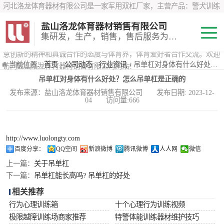
河北洛龙体育器材有限公司是一家军用双杠厂家，主营产品：警犬训练
器材、心理行为训练器材 、攀岩墙、200米障碍器材、特警八项器材、
盐山洛龙体育器材销售有限公司
*训练器材、400米障碍器材、军用单杠、军用双杠、军犬训练器材等训
集研发，生产，销售，售后服务为一体
练器材，咨询攀岩墙价格？在线咨询客服，公司以顾客至上的原则，锐
意创新的精神和真诚合作的态度与体育界，体育爱好者合作交流。欢迎
200米障碍器材
当前位置：
首页
›
公司动态
›
行业资讯
› 吊单杠对身体有什么好处？怎么吊单杠是正确的
访问盐山洛龙体育器材销售有限公司网站！
吊单杠对身体有什么好处？怎么吊单杠是正确的
心理行为训练器
发布来源：盐山洛龙体育器材销售有限公司 发布日期: 2023-12-
04 访问量:666
材
特警八项器材
警犬训练器材
http://www.luolongty.com
百度分享：
QQ空间
新浪微博
腾讯微博
人人网
微信
军用单双杠
上一篇：
关于吊单杠
下一篇：
吊单杠能长高吗? 吊单杠的好处
400米障碍器材
相关推荐
行为心理训练箱
十个心理行为训练视频
极限越障训练场商家推荐
特警体能训练器材维护技巧