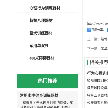
心理行为训练器材
特警八项器材
http://www.lu
百度分享：
警犬训练器材
上一篇：
经常
军用单双杠
下一篇：
吊单
400米障碍器材
相关推
行为心理训
热门推荐
极限越障训练
极限越障设备
常用水中健身训练器材
特警五项器材
有很多关于水健身训练的设备，练
公安特警八项
习者也可以通过自己的长期训练找到