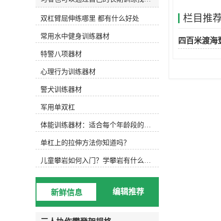
和发明适合自己的水训练设备。今天
栏目推
双杠臂屈伸练哪里 都有什么好处
主要介绍以下设备，可根据实际水训
练内容选择使用。1.水防滑鞋 水中防
常用水中健身训练器材
滑鞋 游泳池底部很滑，可以穿防滑
四百米渡海
鞋，防止动作变形，稳定完成所需动
特警八项器材
作。2.水阻手套水阻手套 徒手运动
后，可选择抗组设备，增加运动难
心理行为训练器材
度，通过阻力手套增加划水面积，练
习水中手臂运动。3.水中健身棒水中
警犬训练器材
浮力健身棒 水中的健身棒不仅可以
军用单双杠
为练习者提供浮力，还可以通过浮力
降低练习难度。此外，健身棒还可以
体能训练器材：适合每个年龄段的训练
提供抗组训练，增加练习难度，非常
实用。此外，健身棒具有很强的可塑
单杠上的拉伸方法你知道吗？
性，可以增加练习兴趣，摆出各种创
意造型。4.水中健身哑铃浮力哑铃
儿童攀岩如何入门？学攀岩有什么好处？带娃攀岩两年的全面经验分享
类似于水中健身棒，水中健身哑铃也
能为练习者提供浮力和阻力，用哑铃
进行的水中搏击强度很大！5.阻力葵
编辑推荐
新鲜信息
花阻力葵花向日葵鞋套的阻力 向日
葵可以手持或穿在脚上，以增加水的
面积和水的阻力。6.打水板打水板