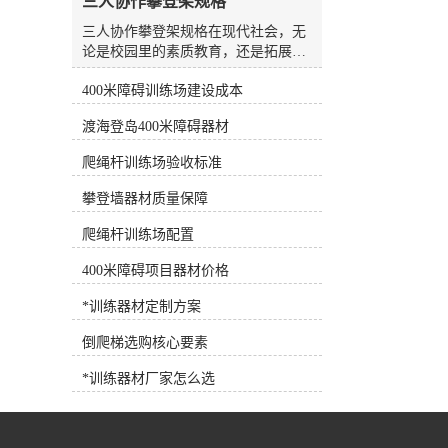
三人协作攀登架规格
水板是游泳场较常见、较方便的设
备，随处可见，也可用作抗阻训练设
三人协作攀登架规格在现代社会，无
备。7.浮力腰带深水浮力腰带 将浮
论是校园里的素质教育，还是拓展训
力带系在腰部，可为人体提供巨大的
练基地的团队建设，人们对于体育器
浮力，使练习者在水中轻松完成训练
400米障碍训练场建设成本
材的需求早已不再局限于简单的单人
动作，是深水训练的*设备。 根据
或双人运动器械。随着教育理念的更
渡海登岛400米障碍器材
练习者各自的健身目标需求，可以选
新以及企业团建活动的多元化，能够
择适合训练目标的健身器材，合理选
锻炼参与者协作能力、身体协调性以
爬绳杆训练场验收标准
择和使用健身器材，事半功倍！
及心理素质的综合型器材逐渐成为市
场的新宠。其中，三人协作攀登架凭
攀登墙器材质量保障
借其独特的设计理念和较高的趣味
性，正受到越来越多客户的青睐。作
爬绳杆训练场配置
为一家集研发、生产、销售与售后服
400米障碍项目器材价格
务于一体的专业体育器材企业，河北
洛龙体育器材有限公司长期根植于行
*训练器材定制方案
业一线，深切体会到不同用户群体对
于器材功能性与安全性的双重诉求。
倒爬梯选购核心要素
公司推出的三人协作攀登架，正是顺
应这一市场趋势，结合多年的生产经
*训练器材厂家怎么选
验与人体工学原理，精心打造的一款
团队协作型训练设备。这款产品不仅
适用于户外健身路径、学校体育课