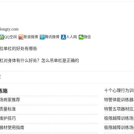
olongty.com
QQ空间
新浪微博
腾讯微博
人人网
微信
拉单杠的好处有哪些
杠对身体有什么好处？怎么吊单杠是正确的
荐
十个心理行为训
练箱
场商家推荐
特警体能训练器
质量标准
特警五项器材应
维护技巧
极限越障训练场
器材使用指南
极限越障训练场