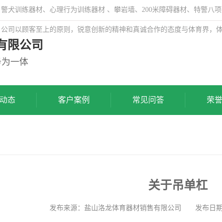
犬训练器材、心理行为训练器材 、攀岩墙、200米障碍器材、特警八项
，公司以顾客至上的原则，锐意创新的精神和真诚合作的态度与体育界，
有限公司
务为一体
动态
客户案例
常见问答
荣
关于吊单杠
发布来源：盐山洛龙体育器材销售有限公司 发布日期: 202