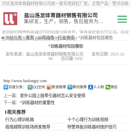
河北洛龙体育器材有限公司是一家军用双杠厂家，主营产品：警犬训练
器材、心理行为训练器材 、攀岩墙、200米障碍器材、特警八项器材、
盐山洛龙体育器材销售有限公司
*训练器材、400米障碍器材、军用单杠、军用双杠、军犬训练器材等训
集研发，生产，销售，售后服务为一体
练器材，咨询攀岩墙价格？在线咨询客服，公司以顾客至上的原则，锐
意创新的精神和真诚合作的态度与体育界，体育爱好者合作交流。欢迎
200米障碍器材
当前位置：
首页
›
公司动态
›
行业资讯
› *训练器材包括哪些
访问盐山洛龙体育器材销售有限公司网站！
*训练器材包括哪些
心理行为训练器
发布来源：盐山洛龙体育器材销售有限公司 发布日期: 2023-12-
04 访问量:1456
材
特警八项器材
警犬训练器材
http://www.luolongty.com
百度分享：
QQ空间
新浪微博
腾讯微博
人人网
微信
军用单双杠
上一篇：
室外公园上肢牵引器材怎么安全使用
下一篇：
*训练器材的重要性
400米障碍器材
相关推荐
行为心理训练箱
十个心理行为训练视频
极限越障训练场商家推荐
特警体能训练器材维护技巧