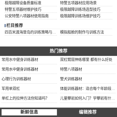
极限越障设备质量标准
特警五项器材应用场景
特警五项器材维护技巧
极限越障训练场选型技巧
公安特警八项器材使用指南
极限越障训练场维护技巧
栏目推荐
四百米渡海登岛的训练策略与安全措施
模拟船舱的制作与训练方法
热门推荐
常用水中健身训练器材
双杠臂屈伸练哪里 都有什么好处
常用水中健身训练器材
特警八项器材
心理行为训练器材
警犬训练器材
军用单双杠
体能训练器材：适合每个年龄段的训练
单杠上的拉伸方法你知道吗？
儿童攀岩如何入门？学攀岩有什么好处？带娃攀岩两年的全面经验分享
新鲜信息
编辑推荐