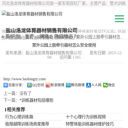
河北洛龙体育器材有限公司是一家军用双杠厂家，主营产品：警犬训练
器材、心理行为训练器材 、攀岩墙、200米障碍器材、特警八项器材、
*训练器材、400米障碍器材、军用单杠、军用双杠、军犬训练器材等训
练器材，咨询攀岩墙价格？在线咨询客服，公司以顾客至上的原则，锐
盐山洛龙体育器材销售有限公司
意创新的精神和真诚合作的态度与体育界，体育爱好者合作交流。欢迎
200米障碍器材
集研发，生产，销售，售后服务为一体
当前位置：
首页
›
公司动态
›
新闻中心
› 室外公园上肢牵引器材怎么安全使用
访问盐山洛龙体育器材销售有限公司网站！
室外公园上肢牵引器材怎么安全使用
心理行为训练器
发布来源：盐山洛龙体育器材销售有限公司 发布日期: 2023-12-
04 访问量:1345
材
特警八项器材
警犬训练器材
http://www.luolongty.com
百度分享：
QQ空间
新浪微博
腾讯微博
人人网
微信
军用单双杠
上一篇：
没有了
下一篇：
*训练器材包括哪些
400米障碍器材
相关推荐
行为心理训练箱
十个心理行为训练视频
极限越障训练场商家推荐
特警体能训练器材维护技巧