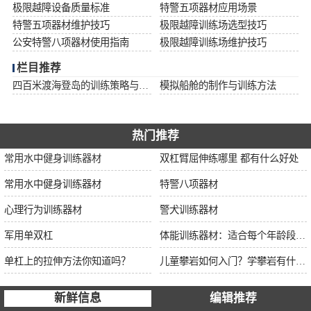
极限越障设备质量标准
特警五项器材应用场景
特警五项器材维护技巧
极限越障训练场选型技巧
公安特警八项器材使用指南
极限越障训练场维护技巧
栏目推荐
四百米渡海登岛的训练策略与安全措施
模拟船舱的制作与训练方法
热门推荐
常用水中健身训练器材
双杠臂屈伸练哪里 都有什么好处
常用水中健身训练器材
特警八项器材
心理行为训练器材
警犬训练器材
军用单双杠
体能训练器材：适合每个年龄段的训练
单杠上的拉伸方法你知道吗？
儿童攀岩如何入门？学攀岩有什么好处？带娃攀岩两年的全面经验分享
新鲜信息
编辑推荐