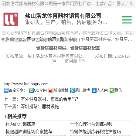
河北洛龙体育器材有限公司是一家军用双杠厂家，主营产品：警犬训练
器材、心理行为训练器材 、攀岩墙、200米障碍器材、特警八项器材、
盐山洛龙体育器材销售有限公司
*训练器材、400米障碍器材、军用单杠、军用双杠、军犬训练器材等训
集研发，生产，销售，售后服务为一体
练器材，咨询攀岩墙价格？在线咨询客服，公司以顾客至上的原则，锐
意创新的精神和真诚合作的态度与体育界，体育爱好者合作交流。欢迎
200米障碍器材
当前位置：
首页
›
公司动态
›
新闻中心
› 健身房器材购买、健身房器材配置
访问盐山洛龙体育器材销售有限公司网站！
健身房器材购买、健身房器材配置
心理行为训练器
发布来源：盐山洛龙体育器材销售有限公司 发布日期: 2023-12-
04 访问量:705
材
特警八项器材
警犬训练器材
http://www.luolongty.com
百度分享：
QQ空间
新浪微博
腾讯微博
人人网
微信
军用单双杠
上一篇：
室外健身器材，您真的会用吗？
下一篇：
深圳排球：器材设施
400米障碍器材
相关推荐
行为心理训练箱
十个心理行为训练视频
极限越障训练场商家推荐
特警体能训练器材维护技巧