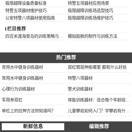
极限越障设备质量标准
特警五项器材应用场景
特警五项器材维护技巧
极限越障训练场选型技巧
公安特警八项器材使用指南
极限越障训练场维护技巧
栏目推荐
四百米渡海登岛的训练策略与安全措施
模拟船舱的制作与训练方法
热门推荐
常用水中健身训练器材
双杠臂屈伸练哪里 都有什么好处
常用水中健身训练器材
特警八项器材
心理行为训练器材
警犬训练器材
军用单双杠
体能训练器材：适合每个年龄段的训练
单杠上的拉伸方法你知道吗？
儿童攀岩如何入门？学攀岩有什么好处？带娃攀岩两年的全面经验分享
新鲜信息
编辑推荐