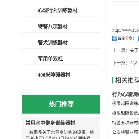
心理行为训练器材
特警八项器材
http://www.lu
百度分享：
警犬训练器材
上一篇：
关于
军用单双杠
下一篇：
军人
400米障碍器材
相关推
行为心理训
热门推荐
极限越障训练
极限越障设备
常用水中健身训练器材
特警五项器材
有很多关于水健身训练的设备，练
公安特警八项
习者也可以通过自己的长期训练找到