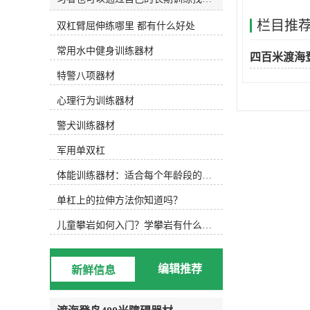
和发明适合自己的水训练设备。今天
栏目推
双杠臂屈伸练哪里 都有什么好处
主要介绍以下设备，可根据实际水训
练内容选择使用。1.水防滑鞋 水中防
常用水中健身训练器材
滑鞋 游泳池底部很滑，可以穿防滑
四百米渡海
鞋，防止动作变形，稳定完成所需动
特警八项器材
作。2.水阻手套水阻手套 徒手运动
后，可选择抗组设备，增加运动难
心理行为训练器材
度，通过阻力手套增加划水面积，练
习水中手臂运动。3.水中健身棒水中
警犬训练器材
浮力健身棒 水中的健身棒不仅可以
军用单双杠
为练习者提供浮力，还可以通过浮力
降低练习难度。此外，健身棒还可以
体能训练器材：适合每个年龄段的训练
提供抗组训练，增加练习难度，非常
实用。此外，健身棒具有很强的可塑
单杠上的拉伸方法你知道吗？
性，可以增加练习兴趣，摆出各种创
意造型。4.水中健身哑铃浮力哑铃
儿童攀岩如何入门？学攀岩有什么好处？带娃攀岩两年的全面经验分享
类似于水中健身棒，水中健身哑铃也
能为练习者提供浮力和阻力，用哑铃
进行的水中搏击强度很大！5.阻力葵
编辑推荐
新鲜信息
花阻力葵花向日葵鞋套的阻力 向日
葵可以手持或穿在脚上，以增加水的
面积和水的阻力。6.打水板打水板