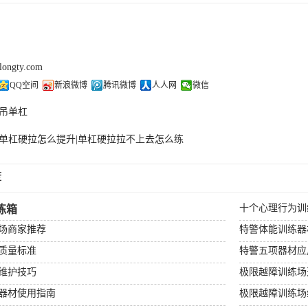
olongty.com
QQ空间
新浪微博
腾讯微博
人人网
微信
吊单杠
单杠硬拉怎么提升|单杠硬拉拉不上去怎么练
荐
十个心理行为训
练箱
场商家推荐
特警体能训练器
质量标准
特警五项器材应
维护技巧
极限越障训练场
器材使用指南
极限越障训练场