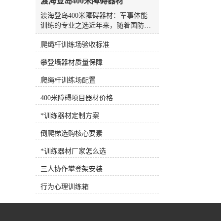
渡海登岛400米障碍器材
水板是游泳场较常见、较方便的设
备，随处可见，也可用作抗阻训练设
渡海登岛400米障碍器材：军事体能
备。7.浮力腰带深水浮力腰带 将浮
训练的专业之选近年来，随着国防教
力带系在腰部，可为人体提供巨大的
育和全民健身理念的深入推进，军事
浮力，使练习者在水中轻松完成训练
爬绳杆训练场验收标准
体能训练器材的需求日益增长。作为
动作，是深水训练的*设备。 根据
集研发、生产、销售、售后服务于一
攀登墙器材质量保障
练习者各自的健身目标需求，可以选
体的专业企业，河北洛龙体育器材有
择适合训练目标的健身器材，合理选
限公司长期专注于体育器材领域，凭
爬绳杆训练场配置
择和使用健身器材，事半功倍！
借过硬的技术实力和严格的品质管理
体系，赢得了众多客户的信赖与认
400米障碍项目器材价格
可。渡海登岛400米障碍器材的研发
背景渡海登岛400米障碍训练是军事
*训练器材定制方案
体能训练中的重要项目，旨在模拟实
倒爬梯选购核心要素
战环境下的复杂地形挑战，锻炼参训
人员的综合体能、协调能力、心理素
*训练器材厂家怎么选
质和团队协作精神。这一训练项目对
器材的耐用性、安全性、仿真度提出
三人协作攀登架安装
了极高要求。河北洛龙体育器材有限
公司深耕行业多年，充分调研军事训
行为心理训练箱
练的实际需求，结合人体工程学原理
和运动力学特性，开发出符合高标准
要求的渡海登岛400米障碍器材。该