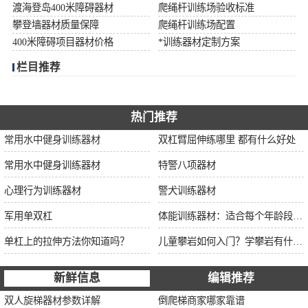
渡海登岛400米障碍器材
爬绳杆训练场验收标准
攀登墙器材质量保障
爬绳杆训练场配置
400米障碍项目器材价格
*训练器材定制方案
栏目推荐
热门推荐
常用水中健身训练器材
双杠臂屈伸练哪里 都有什么好处
常用水中健身训练器材
特警八项器材
心理行为训练器材
警犬训练器材
军用单双杠
体能训练器材：适合每个年龄段的训练
单杠上的拉伸方法你知道吗？
儿童攀岩如何入门？学攀岩有什么好处？带娃攀岩两年的全面经验分享
新鲜信息
编辑推荐
双人旋梯器材参数详解
倒爬梯商家哪家靠谱