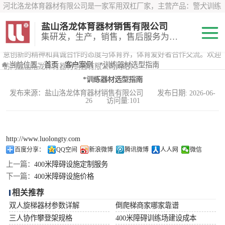
河北洛龙体育器材有限公司是一家军用双杠厂家，主营产品：警犬训练
器材、心理行为训练器材 、攀岩墙、200米障碍器材、特警八项器材、
盐山洛龙体育器材销售有限公司
*训练器材、400米障碍器材、军用单杠、军用双杠、军犬训练器材等训
集研发，生产，销售，售后服务为一体
练器材，咨询攀岩墙价格？在线咨询客服，公司以顾客至上的原则，锐
意创新的精神和真诚合作的态度与体育界，体育爱好者合作交流。欢迎
200米障碍器材
当前位置：
首页
›
客户案例
› *训练器材选型指南
访问盐山洛龙体育器材销售有限公司网站！
*训练器材选型指南
心理行为训练器
发布来源：盐山洛龙体育器材销售有限公司 发布日期: 2026-06-
26 访问量:101
材
特警八项器材
警犬训练器材
http://www.luolongty.com
百度分享：
QQ空间
新浪微博
腾讯微博
人人网
微信
军用单双杠
上一篇：
400米障碍设施定制服务
下一篇：
400米障碍设施价格
400米障碍器材
相关推荐
双人旋梯器材参数详解
倒爬梯商家哪家靠谱
三人协作攀登架规格
400米障碍训练场建设成本