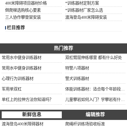
400米障碍项目器材价格
*训练器材定制方案
倒爬梯选购核心要素
*训练器材厂家怎么选
三人协作攀登架安装
渡海登岛400米障碍安装
栏目推荐
热门推荐
常用水中健身训练器材
双杠臂屈伸练哪里 都有什么好处
常用水中健身训练器材
特警八项器材
心理行为训练器材
警犬训练器材
军用单双杠
体能训练器材：适合每个年龄段的训练
单杠上的拉伸方法你知道吗？
儿童攀岩如何入门？学攀岩有什么好处？带娃攀岩两年的全面经验分享
新鲜信息
编辑推荐
渡海登岛400米障碍器材
爬绳杆训练场验收标准