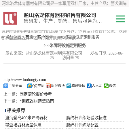
河北洛龙体育器材有限公司是一家军用双杠厂家，主营产品：警犬训练
器材、心理行为训练器材 、攀岩墙、200米障碍器材、特警八项器材、
盐山洛龙体育器材销售有限公司
*训练器材、400米障碍器材、军用单杠、军用双杠、军犬训练器材等训
集研发，生产，销售，售后服务为一体
练器材，咨询攀岩墙价格？在线咨询客服，公司以顾客至上的原则，锐
意创新的精神和真诚合作的态度与体育界，体育爱好者合作交流。欢迎
200米障碍器材
当前位置：
首页
›
客户案例
› 400米障碍设施定制服务
访问盐山洛龙体育器材销售有限公司网站！
400米障碍设施定制服务
心理行为训练器
发布来源：盐山洛龙体育器材销售有限公司 发布日期: 2026-06-
25 访问量:79
材
特警八项器材
警犬训练器材
http://www.luolongty.com
百度分享：
QQ空间
新浪微博
腾讯微博
人人网
微信
军用单双杠
上一篇：
固定滚轮报价参考
下一篇：
*训练器材选型指南
400米障碍器材
相关推荐
渡海登岛400米障碍器材
爬绳杆训练场验收标准
攀登墙器材质量保障
爬绳杆训练场配置