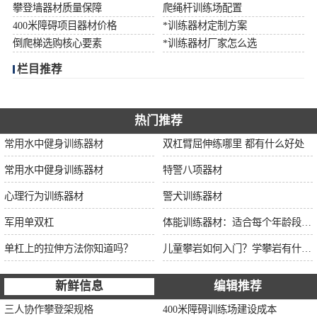
攀登墙器材质量保障
爬绳杆训练场配置
400米障碍项目器材价格
*训练器材定制方案
倒爬梯选购核心要素
*训练器材厂家怎么选
栏目推荐
热门推荐
常用水中健身训练器材
双杠臂屈伸练哪里 都有什么好处
常用水中健身训练器材
特警八项器材
心理行为训练器材
警犬训练器材
军用单双杠
体能训练器材：适合每个年龄段的训练
单杠上的拉伸方法你知道吗？
儿童攀岩如何入门？学攀岩有什么好处？带娃攀岩两年的全面经验分享
新鲜信息
编辑推荐
三人协作攀登架规格
400米障碍训练场建设成本