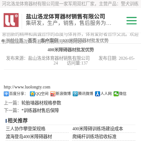
河北洛龙体育器材有限公司是一家军用双杠厂家，主营产品：警犬训练
器材、心理行为训练器材 、攀岩墙、200米障碍器材、特警八项器材、
盐山洛龙体育器材销售有限公司
*训练器材、400米障碍器材、军用单杠、军用双杠、军犬训练器材等训
集研发，生产，销售，售后服务为一体
练器材，咨询攀岩墙价格？在线咨询客服，公司以顾客至上的原则，锐
意创新的精神和真诚合作的态度与体育界，体育爱好者合作交流。欢迎
200米障碍器材
当前位置：
首页
›
客户案例
› 400米障碍器材批发优势
访问盐山洛龙体育器材销售有限公司网站！
400米障碍器材批发优势
心理行为训练器
发布来源：盐山洛龙体育器材销售有限公司 发布日期: 2026-05-
24 访问量:137
材
特警八项器材
警犬训练器材
http://www.luolongty.com
百度分享：
QQ空间
新浪微博
腾讯微博
人人网
微信
军用单双杠
上一篇：
轮胎墙器材规格参数
下一篇：
*训练器材售后保障
400米障碍器材
相关推荐
三人协作攀登架规格
400米障碍训练场建设成本
渡海登岛400米障碍器材
爬绳杆训练场验收标准