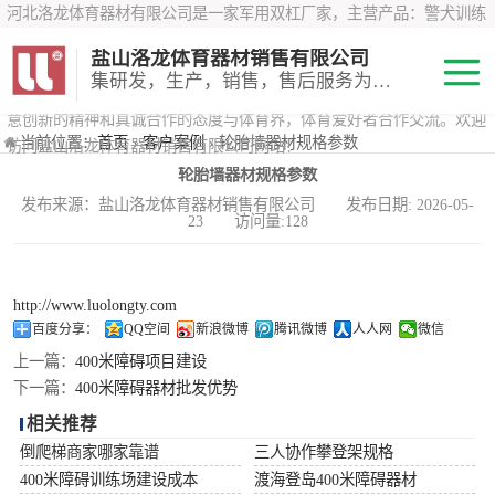
河北洛龙体育器材有限公司是一家军用双杠厂家，主营产品：警犬训练
器材、心理行为训练器材 、攀岩墙、200米障碍器材、特警八项器材、
盐山洛龙体育器材销售有限公司
*训练器材、400米障碍器材、军用单杠、军用双杠、军犬训练器材等训
集研发，生产，销售，售后服务为一体
练器材，咨询攀岩墙价格？在线咨询客服，公司以顾客至上的原则，锐
意创新的精神和真诚合作的态度与体育界，体育爱好者合作交流。欢迎
200米障碍器材
当前位置：
首页
›
客户案例
› 轮胎墙器材规格参数
访问盐山洛龙体育器材销售有限公司网站！
轮胎墙器材规格参数
心理行为训练器
发布来源：盐山洛龙体育器材销售有限公司 发布日期: 2026-05-
23 访问量:128
材
特警八项器材
警犬训练器材
http://www.luolongty.com
百度分享：
QQ空间
新浪微博
腾讯微博
人人网
微信
军用单双杠
上一篇：
400米障碍项目建设
下一篇：
400米障碍器材批发优势
400米障碍器材
相关推荐
倒爬梯商家哪家靠谱
三人协作攀登架规格
400米障碍训练场建设成本
渡海登岛400米障碍器材