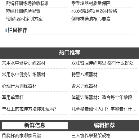
爬绳杆训练场验收标准
攀登墙器材质量保障
爬绳杆训练场配置
400米障碍项目器材价格
*训练器材定制方案
倒爬梯选购核心要素
栏目推荐
热门推荐
常用水中健身训练器材
双杠臂屈伸练哪里 都有什么好处
常用水中健身训练器材
特警八项器材
心理行为训练器材
警犬训练器材
军用单双杠
体能训练器材：适合每个年龄段的训练
单杠上的拉伸方法你知道吗？
儿童攀岩如何入门？学攀岩有什么好处？带娃攀岩两年的全面经验分享
新鲜信息
编辑推荐
倒爬梯商家哪家靠谱
三人协作攀登架规格