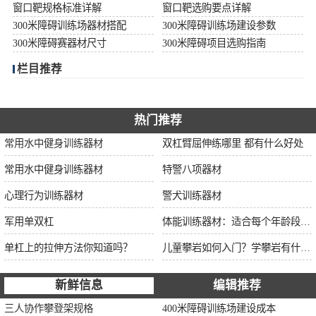
窗口靶规格标准详解
窗口靶选购要点详解
300米障碍训练场器材搭配
300米障碍训练场建设参数
300米障碍赛器材尺寸
300米障碍项目选购指南
栏目推荐
热门推荐
常用水中健身训练器材
双杠臂屈伸练哪里 都有什么好处
常用水中健身训练器材
特警八项器材
心理行为训练器材
警犬训练器材
军用单双杠
体能训练器材：适合每个年龄段的训练
单杠上的拉伸方法你知道吗？
儿童攀岩如何入门？学攀岩有什么好处？带娃攀岩两年的全面经验分享
新鲜信息
编辑推荐
三人协作攀登架规格
400米障碍训练场建设成本