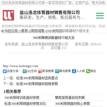
河北洛龙体育器材有限公司是一家军用双杠厂家，主营产品：警犬训练
器材、心理行为训练器材 、攀岩墙、200米障碍器材、特警八项器材、
盐山洛龙体育器材销售有限公司
*训练器材、400米障碍器材、军用单杠、军用双杠、军犬训练器材等训
集研发，生产，销售，售后服务为一体
练器材，咨询攀岩墙价格？在线咨询客服，公司以顾客至上的原则，锐
意创新的精神和真诚合作的态度与体育界，体育爱好者合作交流。欢迎
200米障碍器材
当前位置：
首页
›
常见问答
› 300米障碍训练器材介绍大全
访问盐山洛龙体育器材销售有限公司网站！
300米障碍训练器材介绍大全
心理行为训练器
发布来源：盐山洛龙体育器材销售有限公司 发布日期: 2026-01-
28 访问量:151
材
特警八项器材
警犬训练器材
http://www.luolongty.com
百度分享：
QQ空间
新浪微博
腾讯微博
人人网
微信
军用单双杠
上一篇：
标准300米障碍器材选购要点
下一篇：
标准300米障碍器材规格参数
400米障碍器材
相关推荐
300米障碍训练器材参数
攀爬架质量如何判断
标准300米障碍器材参数对比
300米障碍器材核心参数