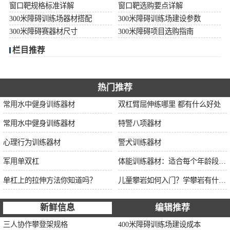
窗口靶规格标准详解
窗口靶选购要点详解
300米障碍训练场器材搭配
300米障碍训练场建设参数
300米障碍赛器材尺寸
300米障碍项目选购指南
栏目推荐
热门推荐
常用水中健身训练器材
双杠臂屈伸练哪里 都有什么好处
常用水中健身训练器材
特警八项器材
心理行为训练器材
警犬训练器材
军用单双杠
体能训练器材：适合每个年龄段的训练
单杠上的拉伸方法你知道吗？
儿童攀岩如何入门？学攀岩有什么好处？带娃攀岩两年的全面经验分享
新鲜信息
编辑推荐
三人协作攀登架规格
400米障碍训练场建设成本