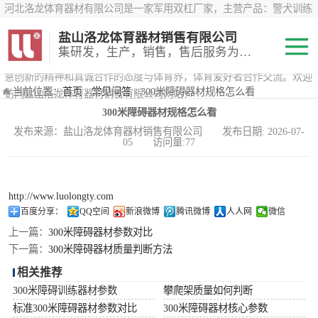
河北洛龙体育器材有限公司是一家军用双杠厂家，主营产品：警犬训练
器材、心理行为训练器材 、攀岩墙、200米障碍器材、特警八项器材、
盐山洛龙体育器材销售有限公司
*训练器材、400米障碍器材、军用单杠、军用双杠、军犬训练器材等训
集研发，生产，销售，售后服务为一体
练器材，咨询攀岩墙价格？在线咨询客服，公司以顾客至上的原则，锐
意创新的精神和真诚合作的态度与体育界，体育爱好者合作交流。欢迎
200米障碍器材
当前位置：
首页
›
常见问答
› 300米障碍器材规格怎么看
访问盐山洛龙体育器材销售有限公司网站！
300米障碍器材规格怎么看
心理行为训练器
发布来源：盐山洛龙体育器材销售有限公司 发布日期: 2026-07-
05 访问量:77
材
特警八项器材
警犬训练器材
http://www.luolongty.com
百度分享：
QQ空间
新浪微博
腾讯微博
人人网
微信
军用单双杠
上一篇：
300米障碍器材参数对比
下一篇：
300米障碍器材质量判断方法
400米障碍器材
相关推荐
300米障碍训练器材参数
攀爬架质量如何判断
标准300米障碍器材参数对比
300米障碍器材核心参数