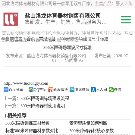
河北洛龙体育器材有限公司是一家军用双杠厂家，主营产品：警犬训练
器材、心理行为训练器材 、攀岩墙、200米障碍器材、特警八项器材、
盐山洛龙体育器材销售有限公司
*训练器材、400米障碍器材、军用单杠、军用双杠、军犬训练器材等训
集研发，生产，销售，售后服务为一体
练器材，咨询攀岩墙价格？在线咨询客服，公司以顾客至上的原则，锐
意创新的精神和真诚合作的态度与体育界，体育爱好者合作交流。欢迎
200米障碍器材
当前位置：
首页
›
常见问答
› 300米障碍场建设尺寸标准
访问盐山洛龙体育器材销售有限公司网站！
300米障碍场建设尺寸标准
心理行为训练器
发布来源：盐山洛龙体育器材销售有限公司 发布日期: 2026-07-
01 访问量:95
材
特警八项器材
警犬训练器材
http://www.luolongty.com
百度分享：
QQ空间
新浪微博
腾讯微博
人人网
微信
军用单双杠
上一篇：
300米障碍训练场建设流程
下一篇：
300米障碍器材使用说明
400米障碍器材
相关推荐
300米障碍训练器材参数
攀爬架质量如何判断
标准300米障碍器材参数对比
300米障碍器材核心参数