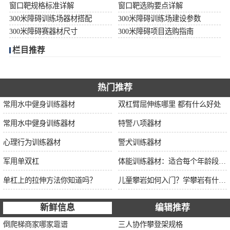
窗口靶规格标准详解
窗口靶选购要点详解
300米障碍训练场器材搭配
300米障碍训练场建设参数
300米障碍赛器材尺寸
300米障碍项目选购指南
栏目推荐
热门推荐
常用水中健身训练器材
双杠臂屈伸练哪里 都有什么好处
常用水中健身训练器材
特警八项器材
心理行为训练器材
警犬训练器材
军用单双杠
体能训练器材：适合每个年龄段的训练
单杠上的拉伸方法你知道吗？
儿童攀岩如何入门？学攀岩有什么好处？带娃攀岩两年的全面经验分享
新鲜信息
编辑推荐
倒爬梯商家哪家靠谱
三人协作攀登架规格