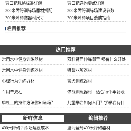
窗口靶规格标准详解
窗口靶选购要点详解
300米障碍训练场器材搭配
300米障碍训练场建设参数
300米障碍赛器材尺寸
300米障碍项目选购指南
栏目推荐
热门推荐
常用水中健身训练器材
双杠臂屈伸练哪里 都有什么好处
常用水中健身训练器材
特警八项器材
心理行为训练器材
警犬训练器材
军用单双杠
体能训练器材：适合每个年龄段的训练
单杠上的拉伸方法你知道吗？
儿童攀岩如何入门？学攀岩有什么好处？带娃攀岩两年的全面经验分享
新鲜信息
编辑推荐
400米障碍训练场建设成本
渡海登岛400米障碍器材