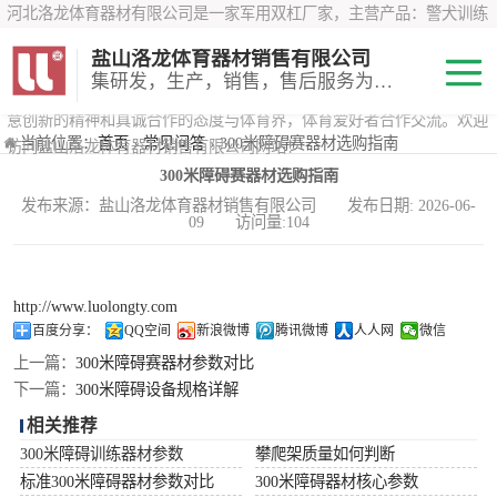
河北洛龙体育器材有限公司是一家军用双杠厂家，主营产品：警犬训练
器材、心理行为训练器材 、攀岩墙、200米障碍器材、特警八项器材、
盐山洛龙体育器材销售有限公司
*训练器材、400米障碍器材、军用单杠、军用双杠、军犬训练器材等训
集研发，生产，销售，售后服务为一体
练器材，咨询攀岩墙价格？在线咨询客服，公司以顾客至上的原则，锐
意创新的精神和真诚合作的态度与体育界，体育爱好者合作交流。欢迎
200米障碍器材
当前位置：
首页
›
常见问答
› 300米障碍赛器材选购指南
访问盐山洛龙体育器材销售有限公司网站！
300米障碍赛器材选购指南
心理行为训练器
发布来源：盐山洛龙体育器材销售有限公司 发布日期: 2026-06-
09 访问量:104
材
特警八项器材
警犬训练器材
http://www.luolongty.com
百度分享：
QQ空间
新浪微博
腾讯微博
人人网
微信
军用单双杠
上一篇：
300米障碍赛器材参数对比
下一篇：
300米障碍设备规格详解
400米障碍器材
相关推荐
300米障碍训练器材参数
攀爬架质量如何判断
标准300米障碍器材参数对比
300米障碍器材核心参数