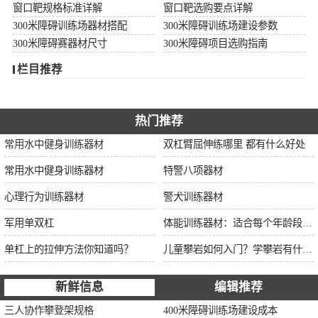
窗口靶规格标准详解
窗口靶选购要点详解
300米障碍训练场器材搭配
300米障碍训练场建设参数
300米障碍赛器材尺寸
300米障碍项目选购指南
栏目推荐
热门推荐
常用水中健身训练器材
双杠臂屈伸练哪里 都有什么好处
常用水中健身训练器材
特警八项器材
心理行为训练器材
警犬训练器材
军用单双杠
体能训练器材：适合每个年龄段的训练
单杠上的拉伸方法你知道吗？
儿童攀岩如何入门？学攀岩有什么好处？带娃攀岩两年的全面经验分享
新鲜信息
编辑推荐
三人协作攀登架规格
400米障碍训练场建设成本