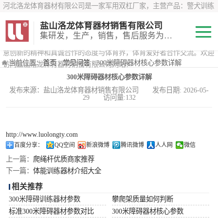
河北洛龙体育器材有限公司是一家军用双杠厂家，主营产品：警犬训练
器材、心理行为训练器材 、攀岩墙、200米障碍器材、特警八项器材、
盐山洛龙体育器材销售有限公司
*训练器材、400米障碍器材、军用单杠、军用双杠、军犬训练器材等训
集研发，生产，销售，售后服务为一体
练器材，咨询攀岩墙价格？在线咨询客服，公司以顾客至上的原则，锐
意创新的精神和真诚合作的态度与体育界，体育爱好者合作交流。欢迎
200米障碍器材
当前位置：
首页
›
常见问答
› 300米障碍器材核心参数详解
访问盐山洛龙体育器材销售有限公司网站！
300米障碍器材核心参数详解
心理行为训练器
发布来源：盐山洛龙体育器材销售有限公司 发布日期: 2026-05-
29 访问量:132
材
特警八项器材
警犬训练器材
http://www.luolongty.com
百度分享：
QQ空间
新浪微博
腾讯微博
人人网
微信
军用单双杠
上一篇：
爬绳杆优质商家推荐
下一篇：
体能训练器材介绍大全
400米障碍器材
相关推荐
300米障碍训练器材参数
攀爬架质量如何判断
标准300米障碍器材参数对比
300米障碍器材核心参数