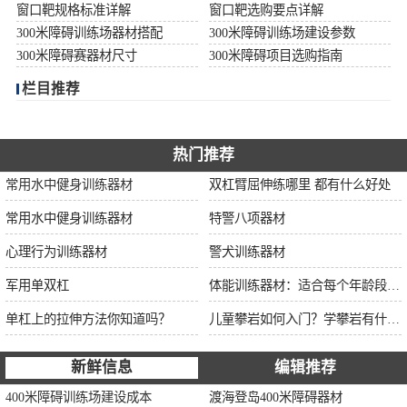
窗口靶规格标准详解
窗口靶选购要点详解
300米障碍训练场器材搭配
300米障碍训练场建设参数
300米障碍赛器材尺寸
300米障碍项目选购指南
栏目推荐
热门推荐
常用水中健身训练器材
双杠臂屈伸练哪里 都有什么好处
常用水中健身训练器材
特警八项器材
心理行为训练器材
警犬训练器材
军用单双杠
体能训练器材：适合每个年龄段的训练
单杠上的拉伸方法你知道吗？
儿童攀岩如何入门？学攀岩有什么好处？带娃攀岩两年的全面经验分享
新鲜信息
编辑推荐
400米障碍训练场建设成本
渡海登岛400米障碍器材