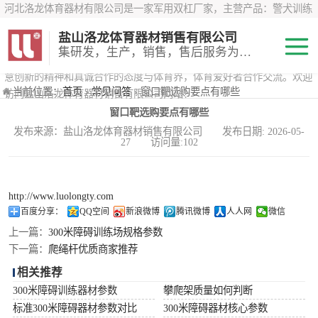
河北洛龙体育器材有限公司是一家军用双杠厂家，主营产品：警犬训练
器材、心理行为训练器材 、攀岩墙、200米障碍器材、特警八项器材、
盐山洛龙体育器材销售有限公司
*训练器材、400米障碍器材、军用单杠、军用双杠、军犬训练器材等训
集研发，生产，销售，售后服务为一体
练器材，咨询攀岩墙价格？在线咨询客服，公司以顾客至上的原则，锐
意创新的精神和真诚合作的态度与体育界，体育爱好者合作交流。欢迎
200米障碍器材
当前位置：
首页
›
常见问答
› 窗口靶选购要点有哪些
访问盐山洛龙体育器材销售有限公司网站！
窗口靶选购要点有哪些
心理行为训练器
发布来源：盐山洛龙体育器材销售有限公司 发布日期: 2026-05-
27 访问量:102
材
特警八项器材
警犬训练器材
http://www.luolongty.com
百度分享：
QQ空间
新浪微博
腾讯微博
人人网
微信
军用单双杠
上一篇：
300米障碍训练场规格参数
下一篇：
爬绳杆优质商家推荐
400米障碍器材
相关推荐
300米障碍训练器材参数
攀爬架质量如何判断
标准300米障碍器材参数对比
300米障碍器材核心参数