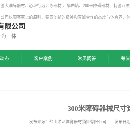
犬训练器材、心理行为训练器材 、攀岩墙、200米障碍器材、特警八项
，公司以顾客至上的原则，锐意创新的精神和真诚合作的态度与体育界，
有限公司
务为一体
动态
客户案例
常见问答
荣
300米障碍器械尺寸
发布来源：盐山洛龙体育器材销售有限公司 发布日期: 202