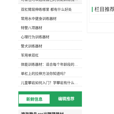
和发明适合自己的水训练设备。今天
栏目推
双杠臂屈伸练哪里 都有什么好处
主要介绍以下设备，可根据实际水训
练内容选择使用。1.水防滑鞋 水中防
常用水中健身训练器材
滑鞋 游泳池底部很滑，可以穿防滑
鞋，防止动作变形，稳定完成所需动
特警八项器材
作。2.水阻手套水阻手套 徒手运动
后，可选择抗组设备，增加运动难
心理行为训练器材
度，通过阻力手套增加划水面积，练
习水中手臂运动。3.水中健身棒水中
警犬训练器材
浮力健身棒 水中的健身棒不仅可以
军用单双杠
为练习者提供浮力，还可以通过浮力
降低练习难度。此外，健身棒还可以
体能训练器材：适合每个年龄段的训练
提供抗组训练，增加练习难度，非常
实用。此外，健身棒具有很强的可塑
单杠上的拉伸方法你知道吗？
性，可以增加练习兴趣，摆出各种创
意造型。4.水中健身哑铃浮力哑铃
儿童攀岩如何入门？学攀岩有什么好处？带娃攀岩两年的全面经验分享
类似于水中健身棒，水中健身哑铃也
能为练习者提供浮力和阻力，用哑铃
进行的水中搏击强度很大！5.阻力葵
编辑推荐
新鲜信息
花阻力葵花向日葵鞋套的阻力 向日
葵可以手持或穿在脚上，以增加水的
面积和水的阻力。6.打水板打水板