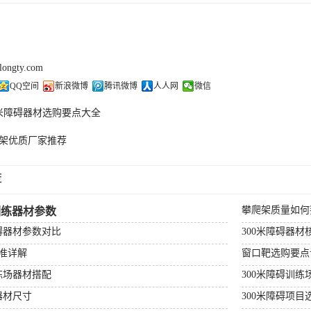
olongty.com
QQ空间
新浪微博
腾讯微博
人人网
微信
0米障碍器材选购要点大全
架优质厂家推荐
荐
攀爬架质量如何
训练器材参数
障碍器材参数对比
300米障碍器材
准详解
窗口靶选购要点
练场器材搭配
300米障碍训练
器材尺寸
300米障碍项目