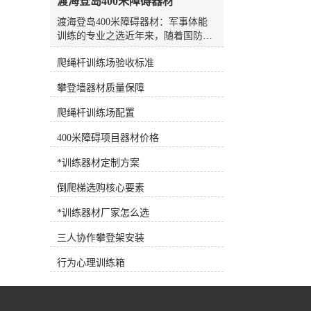
渡海登岛400米障碍器材
水板是游泳场较常见、较方便的设
备，随处可见，也可用作抗阻训练设
渡海登岛400米障碍器材：军事体能
备。7.浮力腰带深水浮力腰带 将浮
训练的专业之选近年来，随着国防教
力带系在腰部，可为人体提供巨大的
育和全民健身理念的深入推进，军事
浮力，使练习者在水中轻松完成训练
爬绳杆训练场验收标准
体能训练器材的需求日益增长。作为
动作，是深水训练的*设备。 根据
集研发、生产、销售、售后服务于一
攀登墙器材质量保障
练习者各自的健身目标需求，可以选
体的专业企业，河北洛龙体育器材有
择适合训练目标的健身器材，合理选
限公司长期专注于体育器材领域，凭
爬绳杆训练场配置
择和使用健身器材，事半功倍！
借过硬的技术实力和严格的品质管理
体系，赢得了众多客户的信赖与认
400米障碍项目器材价格
可。渡海登岛400米障碍器材的研发
背景渡海登岛400米障碍训练是军事
*训练器材定制方案
体能训练中的重要项目，旨在模拟实
倒爬梯选购核心要素
战环境下的复杂地形挑战，锻炼参训
人员的综合体能、协调能力、心理素
*训练器材厂家怎么选
质和团队协作精神。这一训练项目对
器材的耐用性、安全性、仿真度提出
三人协作攀登架安装
了极高要求。河北洛龙体育器材有限
公司深耕行业多年，充分调研军事训
行为心理训练箱
练的实际需求，结合人体工程学原理
和运动力学特性，开发出符合高标准
要求的渡海登岛400米障碍器材。该