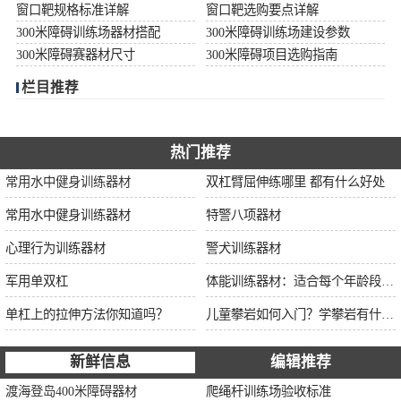
窗口靶规格标准详解
窗口靶选购要点详解
300米障碍训练场器材搭配
300米障碍训练场建设参数
300米障碍赛器材尺寸
300米障碍项目选购指南
栏目推荐
热门推荐
常用水中健身训练器材
双杠臂屈伸练哪里 都有什么好处
常用水中健身训练器材
特警八项器材
心理行为训练器材
警犬训练器材
军用单双杠
体能训练器材：适合每个年龄段的训练
单杠上的拉伸方法你知道吗？
儿童攀岩如何入门？学攀岩有什么好处？带娃攀岩两年的全面经验分享
新鲜信息
编辑推荐
渡海登岛400米障碍器材
爬绳杆训练场验收标准