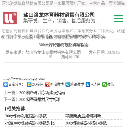
河北洛龙体育器材有限公司是一家军用双杠厂家，主营产品：警犬训练
器材、心理行为训练器材 、攀岩墙、200米障碍器材、特警八项器材、
盐山洛龙体育器材销售有限公司
*训练器材、400米障碍器材、军用单杠、军用双杠、军犬训练器材等训
集研发，生产，销售，售后服务为一体
练器材，咨询攀岩墙价格？在线咨询客服，公司以顾客至上的原则，锐
意创新的精神和真诚合作的态度与体育界，体育爱好者合作交流。欢迎
200米障碍器材
当前位置：
首页
›
常见问答
› 300米障碍器材规格详解指南
访问盐山洛龙体育器材销售有限公司网站！
300米障碍器材规格详解指南
心理行为训练器
发布来源：盐山洛龙体育器材销售有限公司 发布日期: 2026-05-
19 访问量:130
材
特警八项器材
警犬训练器材
http://www.luolongty.com
百度分享：
QQ空间
新浪微博
腾讯微博
人人网
微信
军用单双杠
上一篇：
300米障碍训练场建设指南
下一篇：
300米障碍器材尺寸标准
400米障碍器材
相关推荐
300米障碍训练器材参数
攀爬架质量如何判断
标准300米障碍器材参数对比
300米障碍器材核心参数