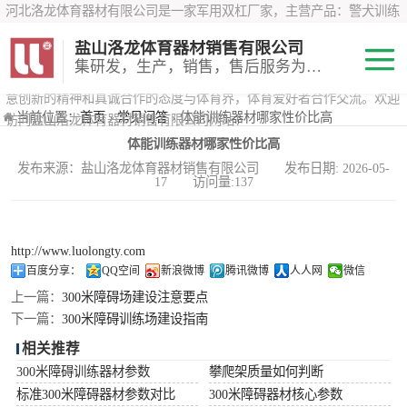
河北洛龙体育器材有限公司是一家军用双杠厂家，主营产品：警犬训练
器材、心理行为训练器材 、攀岩墙、200米障碍器材、特警八项器材、
盐山洛龙体育器材销售有限公司
*训练器材、400米障碍器材、军用单杠、军用双杠、军犬训练器材等训
集研发，生产，销售，售后服务为一体
练器材，咨询攀岩墙价格？在线咨询客服，公司以顾客至上的原则，锐
意创新的精神和真诚合作的态度与体育界，体育爱好者合作交流。欢迎
200米障碍器材
当前位置：
首页
›
常见问答
› 体能训练器材哪家性价比高
访问盐山洛龙体育器材销售有限公司网站！
体能训练器材哪家性价比高
心理行为训练器
发布来源：盐山洛龙体育器材销售有限公司 发布日期: 2026-05-
17 访问量:137
材
特警八项器材
警犬训练器材
http://www.luolongty.com
百度分享：
QQ空间
新浪微博
腾讯微博
人人网
微信
军用单双杠
上一篇：
300米障碍场建设注意要点
下一篇：
300米障碍训练场建设指南
400米障碍器材
相关推荐
300米障碍训练器材参数
攀爬架质量如何判断
标准300米障碍器材参数对比
300米障碍器材核心参数