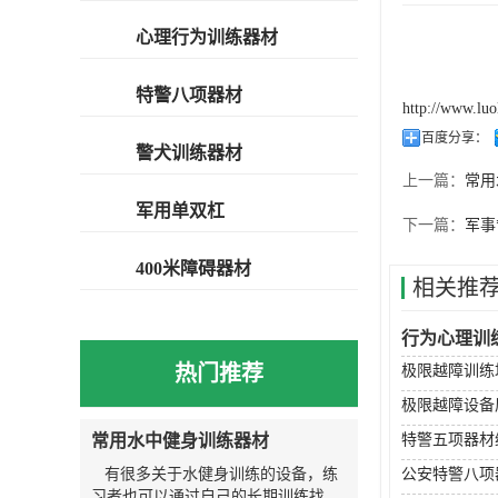
心理行为训练器材
特警八项器材
http://www.lu
百度分享：
警犬训练器材
上一篇：
常用
军用单双杠
下一篇：
军事
400米障碍器材
相关推
行为心理训
热门推荐
极限越障训练
极限越障设备
常用水中健身训练器材
特警五项器材
有很多关于水健身训练的设备，练
公安特警八项
习者也可以通过自己的长期训练找到