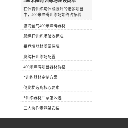
400米障碍训练场建设成本
水板是游泳场较常见、较方便的设
备，随处可见，也可用作抗阻训练设
在体育训练与体能提升的诸多项目
备。7.浮力腰带深水浮力腰带 将浮
中，400米障碍训练场始终占据着独
力带系在腰部，可为人体提供巨大的
特而重要的位置。它不仅是检验个人
浮力，使练习者在水中轻松完成训练
渡海登岛400米障碍器材
综合素质的标尺，更是团队凝聚力与
动作，是深水训练的*设备。 根据
意志力磨砺的核心场地。无论是专业
爬绳杆训练场验收标准
练习者各自的健身目标需求，可以选
运动队、军警系统，还是拓展训练基
择适合训练目标的健身器材，合理选
地、大中院校，建设一座标准化、安
攀登墙器材质量保障
择和使用健身器材，事半功倍！
全且耐用的400米障碍训练场，都是
提升整体训练水平的关键一步。然
爬绳杆训练场配置
而，面对这一工程，许多人首先关注
的核心问题便是：建设这样一个训练
400米障碍项目器材价格
场，到底需要多少成本？要回答这个
*训练器材定制方案
问题，并不能简单地给出一个数字。
因为400米障碍训练场的建设，并非
倒爬梯选购核心要素
统一标准的商品采购，而是一项涉及
规划设计、土建施工、器材配置与后
*训练器材厂家怎么选
期维护的系统工程。其总成本由多维
度因素共同决定，理解这些构成要
三人协作攀登架安装
素，才能做出科学合理的预算规划。
一、场地基础与土建成本：成本的隐
形大头这是建设成本中弹性较大、也