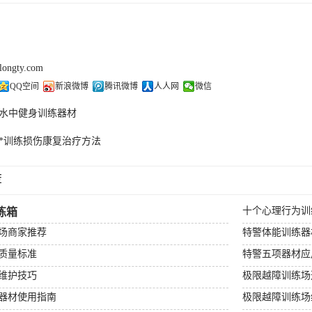
olongty.com
QQ空间
新浪微博
腾讯微博
人人网
微信
水中健身训练器材
*训练损伤康复治疗方法
荐
十个心理行为训
练箱
场商家推荐
特警体能训练器
质量标准
特警五项器材应
维护技巧
极限越障训练场
器材使用指南
极限越障训练场