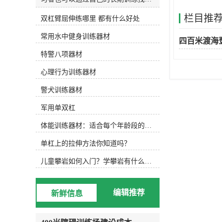
和发明适合自己的水训练设备。今天
栏目推
双杠臂屈伸练哪里 都有什么好处
主要介绍以下设备，可根据实际水训
练内容选择使用。1.水防滑鞋 水中防
常用水中健身训练器材
滑鞋 游泳池底部很滑，可以穿防滑
四百米渡海
鞋，防止动作变形，稳定完成所需动
特警八项器材
作。2.水阻手套水阻手套 徒手运动
后，可选择抗组设备，增加运动难
心理行为训练器材
度，通过阻力手套增加划水面积，练
习水中手臂运动。3.水中健身棒水中
警犬训练器材
浮力健身棒 水中的健身棒不仅可以
军用单双杠
为练习者提供浮力，还可以通过浮力
降低练习难度。此外，健身棒还可以
体能训练器材：适合每个年龄段的训练
提供抗组训练，增加练习难度，非常
实用。此外，健身棒具有很强的可塑
单杠上的拉伸方法你知道吗？
性，可以增加练习兴趣，摆出各种创
意造型。4.水中健身哑铃浮力哑铃
儿童攀岩如何入门？学攀岩有什么好处？带娃攀岩两年的全面经验分享
类似于水中健身棒，水中健身哑铃也
能为练习者提供浮力和阻力，用哑铃
进行的水中搏击强度很大！5.阻力葵
编辑推荐
新鲜信息
花阻力葵花向日葵鞋套的阻力 向日
葵可以手持或穿在脚上，以增加水的
面积和水的阻力。6.打水板打水板