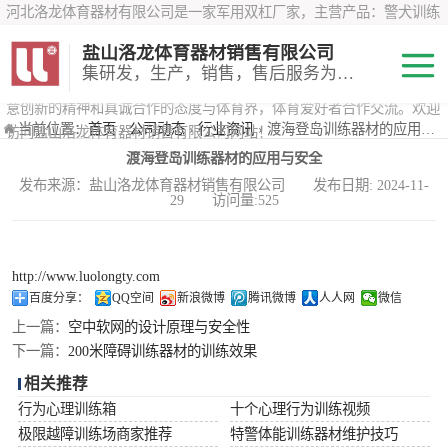
河北洛龙体育器材有限公司是一家军用双杠厂家，主营产品：警犬训练
器材、心理行为训练器材 、攀岩墙、200米障碍器材、特警八项器材、
盐山洛龙体育器材销售有限公司
*训练器材、400米障碍器材、军用单杠、军用双杠、军犬训练器材等训
集研发，生产，销售，售后服务为一体
练器材，咨询攀岩墙价格？在线咨询客服，公司以顾客至上的原则，锐
意创新的精神和真诚合作的态度与体育界，体育爱好者合作交流。欢迎
200米障碍器材
当前位置：
首页
›
公司动态
›
行业资讯
› 渡海登岛训练器材的应用与安全
访问盐山洛龙体育器材销售有限公司网站！
渡海登岛训练器材的应用与安全
心理行为训练器
发布来源：盐山洛龙体育器材销售有限公司 发布日期: 2024-11-
29 访问量:525
材
特警八项器材
警犬训练器材
http://www.luolongty.com
百度分享：
QQ空间
新浪微博
腾讯微博
人人网
微信
军用单双杠
上一篇：
空中软网的设计原理与安全性
下一篇：
200米障碍训练器材的训练效果
400米障碍器材
相关推荐
行为心理训练箱
十个心理行为训练视频
极限越障训练场商家推荐
特警体能训练器材维护技巧