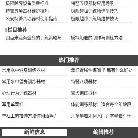
极限越障设备质量标准
特警五项器材应用场景
特警五项器材维护技巧
极限越障训练场选型技巧
公安特警八项器材使用指南
极限越障训练场维护技巧
栏目推荐
四百米渡海登岛的训练策略与安全措施
模拟船舱的制作与训练方法
热门推荐
常用水中健身训练器材
双杠臂屈伸练哪里 都有什么好处
常用水中健身训练器材
特警八项器材
心理行为训练器材
警犬训练器材
军用单双杠
体能训练器材：适合每个年龄段的训练
单杠上的拉伸方法你知道吗？
儿童攀岩如何入门？学攀岩有什么好处？带娃攀岩两年的全面经验分享
新鲜信息
编辑推荐