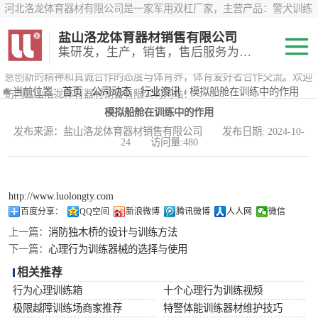
河北洛龙体育器材有限公司是一家军用双杠厂家，主营产品：警犬训练
器材、心理行为训练器材 、攀岩墙、200米障碍器材、特警八项器材、
盐山洛龙体育器材销售有限公司
*训练器材、400米障碍器材、军用单杠、军用双杠、军犬训练器材等训
集研发，生产，销售，售后服务为一体
练器材，咨询攀岩墙价格？在线咨询客服，公司以顾客至上的原则，锐
意创新的精神和真诚合作的态度与体育界，体育爱好者合作交流。欢迎
200米障碍器材
当前位置：
首页
›
公司动态
›
行业资讯
› 模拟船舱在训练中的作用
访问盐山洛龙体育器材销售有限公司网站！
模拟船舱在训练中的作用
心理行为训练器
发布来源：盐山洛龙体育器材销售有限公司 发布日期: 2024-10-
24 访问量:480
材
特警八项器材
警犬训练器材
http://www.luolongty.com
百度分享：
QQ空间
新浪微博
腾讯微博
人人网
微信
军用单双杠
上一篇：
消防独木桥的设计与训练方法
下一篇：
心理行为训练器械的选择与使用
400米障碍器材
相关推荐
行为心理训练箱
十个心理行为训练视频
极限越障训练场商家推荐
特警体能训练器材维护技巧