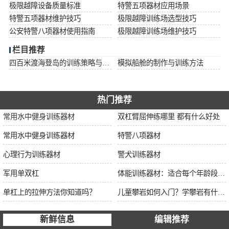
极限越障设备质量标准
特警五项器材应用场景
特警五项器材维护技巧
极限越障训练场选型技巧
公安特警八项器材使用指南
极限越障训练场维护技巧
栏目推荐
四百米渡海登岛的训练策略与安全措施
模拟船舱的制作与训练方法
热门推荐
常用水中健身训练器材
双杠臂屈伸练哪里 都有什么好处
常用水中健身训练器材
特警八项器材
心理行为训练器材
警犬训练器材
军用单双杠
体能训练器材：适合每个年龄段的训练
单杠上的拉伸方法你知道吗？
儿童攀岩如何入门？学攀岩有什么好处？带娃攀岩两年的全面经验分享
新鲜信息
编辑推荐