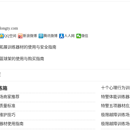
olongty.com
QQ空间
新浪微博
腾讯微博
人人网
微信
拓展训练器材的使用与安全指南
篮球架的使用与购买指南
荐
十个心理行为训
练箱
场商家推荐
特警体能训练器
质量标准
特警五项器材应
维护技巧
极限越障训练场
器材使用指南
极限越障训练场