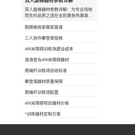
双人旋梯器材参数详解
水板是游泳场较常见、较方便的设
备，随处可见，也可用作抗阻训练设
双人旋梯器材参数详解：为专业场地
备。7.浮力腰带深水浮力腰带 将浮
而生的品质之选在全民健身热潮涌动
力带系在腰部，可为人体提供巨大的
的今天，社区公园、学校操场以及各
浮力，使练习者在水中轻松完成训练
倒爬梯商家哪家靠谱
类专业训练场地中，户外健身器材的
动作，是深水训练的*设备。 根据
身影愈发常见。而在众多深受欢迎的
三人协作攀登架规格
练习者各自的健身目标需求，可以选
器械中，双人旋梯凭借其独特的锻炼
择适合训练目标的健身器材，合理选
方式，既能有效提升上肢力量与身体
400米障碍训练场建设成本
择和使用健身器材，事半功倍！
协调性，又能兼顾趣味性与互动性，
一直是户外健身路径中的“明星”产
渡海登岛400米障碍器材
品。作为一家集研发、生产、销售与
售后服务于一体的专业体育器材制造
爬绳杆训练场验收标准
商，我们深知一件优质器材背后所承
攀登墙器材质量保障
载的安全责任与工艺匠心。今天，我
们将从专业视角出发，为您深度解析
爬绳杆训练场配置
我司明星产品——双人旋梯的核心参
数与设计逻辑，带您了解一件耐用、
400米障碍项目器材价格
安全且体验出众的器材是如何炼成
的。一、 主体结构：稳固源于扎实的
*训练器材定制方案
选材旋梯的使用场景多为户外，长期
面临风吹日晒、雨雪侵蚀等自然考
验。因此，主立柱的材质选择是整个