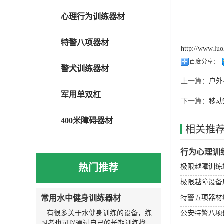
心理行为训练器材
特警八项器材
http://www.lu
百度分享：
警犬训练器材
上一篇：
户外
军用单双杠
下一篇：
移动
400米障碍器材
相关推
行为心理训
热门推荐
极限越障训练
极限越障设备
常用水中健身训练器材
特警五项器材
有很多关于水健身训练的设备，练
公安特警八项
习者也可以通过自己的长期训练找到