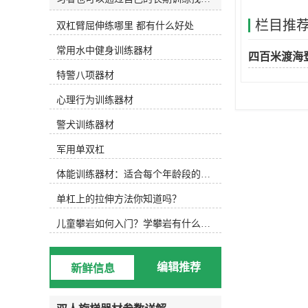
和发明适合自己的水训练设备。今天
栏目推
双杠臂屈伸练哪里 都有什么好处
主要介绍以下设备，可根据实际水训
练内容选择使用。1.水防滑鞋 水中防
常用水中健身训练器材
滑鞋 游泳池底部很滑，可以穿防滑
四百米渡海
鞋，防止动作变形，稳定完成所需动
特警八项器材
作。2.水阻手套水阻手套 徒手运动
后，可选择抗组设备，增加运动难
心理行为训练器材
度，通过阻力手套增加划水面积，练
习水中手臂运动。3.水中健身棒水中
警犬训练器材
浮力健身棒 水中的健身棒不仅可以
军用单双杠
为练习者提供浮力，还可以通过浮力
降低练习难度。此外，健身棒还可以
体能训练器材：适合每个年龄段的训练
提供抗组训练，增加练习难度，非常
实用。此外，健身棒具有很强的可塑
单杠上的拉伸方法你知道吗？
性，可以增加练习兴趣，摆出各种创
意造型。4.水中健身哑铃浮力哑铃
儿童攀岩如何入门？学攀岩有什么好处？带娃攀岩两年的全面经验分享
类似于水中健身棒，水中健身哑铃也
能为练习者提供浮力和阻力，用哑铃
进行的水中搏击强度很大！5.阻力葵
编辑推荐
新鲜信息
花阻力葵花向日葵鞋套的阻力 向日
葵可以手持或穿在脚上，以增加水的
面积和水的阻力。6.打水板打水板