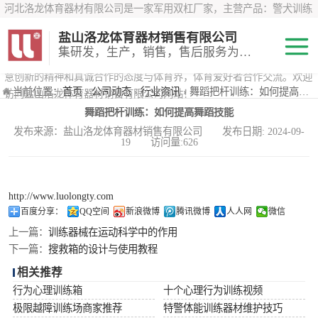
河北洛龙体育器材有限公司是一家军用双杠厂家，主营产品：警犬训练
器材、心理行为训练器材 、攀岩墙、200米障碍器材、特警八项器材、
盐山洛龙体育器材销售有限公司
*训练器材、400米障碍器材、军用单杠、军用双杠、军犬训练器材等训
集研发，生产，销售，售后服务为一体
练器材，咨询攀岩墙价格？在线咨询客服，公司以顾客至上的原则，锐
意创新的精神和真诚合作的态度与体育界，体育爱好者合作交流。欢迎
200米障碍器材
当前位置：
首页
›
公司动态
›
行业资讯
› 舞蹈把杆训练：如何提高舞蹈技能
访问盐山洛龙体育器材销售有限公司网站！
舞蹈把杆训练：如何提高舞蹈技能
心理行为训练器
发布来源：盐山洛龙体育器材销售有限公司 发布日期: 2024-09-
19 访问量:626
材
特警八项器材
警犬训练器材
http://www.luolongty.com
百度分享：
QQ空间
新浪微博
腾讯微博
人人网
微信
军用单双杠
上一篇：
训练器械在运动科学中的作用
下一篇：
搜救箱的设计与使用教程
400米障碍器材
相关推荐
行为心理训练箱
十个心理行为训练视频
极限越障训练场商家推荐
特警体能训练器材维护技巧