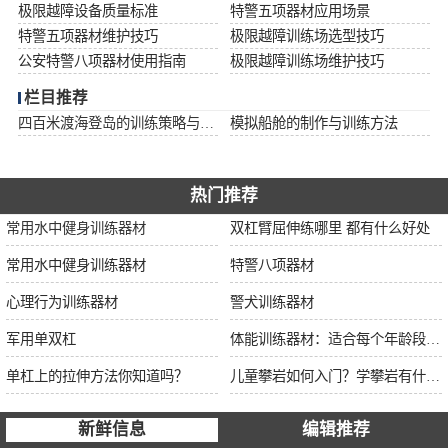
极限越障设备质量标准
特警五项器材应用场景
特警五项器材维护技巧
极限越障训练场选型技巧
公安特警八项器材使用指南
极限越障训练场维护技巧
栏目推荐
四百米渡海登岛的训练策略与安全措施
模拟船舱的制作与训练方法
热门推荐
常用水中健身训练器材
双杠臂屈伸练哪里 都有什么好处
常用水中健身训练器材
特警八项器材
心理行为训练器材
警犬训练器材
军用单双杠
体能训练器材：适合每个年龄段的训练
单杠上的拉伸方法你知道吗？
儿童攀岩如何入门？学攀岩有什么好处？带娃攀岩两年的全面经验分享
新鲜信息
编辑推荐