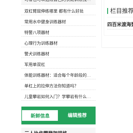
和发明适合自己的水训练设备。今天
栏目推
双杠臂屈伸练哪里 都有什么好处
主要介绍以下设备，可根据实际水训
练内容选择使用。1.水防滑鞋 水中防
常用水中健身训练器材
滑鞋 游泳池底部很滑，可以穿防滑
四百米渡海
鞋，防止动作变形，稳定完成所需动
特警八项器材
作。2.水阻手套水阻手套 徒手运动
后，可选择抗组设备，增加运动难
心理行为训练器材
度，通过阻力手套增加划水面积，练
习水中手臂运动。3.水中健身棒水中
警犬训练器材
浮力健身棒 水中的健身棒不仅可以
军用单双杠
为练习者提供浮力，还可以通过浮力
降低练习难度。此外，健身棒还可以
体能训练器材：适合每个年龄段的训练
提供抗组训练，增加练习难度，非常
实用。此外，健身棒具有很强的可塑
单杠上的拉伸方法你知道吗？
性，可以增加练习兴趣，摆出各种创
意造型。4.水中健身哑铃浮力哑铃
儿童攀岩如何入门？学攀岩有什么好处？带娃攀岩两年的全面经验分享
类似于水中健身棒，水中健身哑铃也
能为练习者提供浮力和阻力，用哑铃
进行的水中搏击强度很大！5.阻力葵
编辑推荐
新鲜信息
花阻力葵花向日葵鞋套的阻力 向日
葵可以手持或穿在脚上，以增加水的
面积和水的阻力。6.打水板打水板