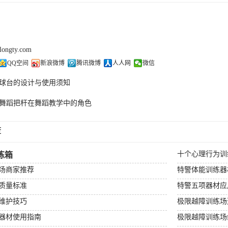
olongty.com
QQ空间
新浪微博
腾讯微博
人人网
微信
球台的设计与使用须知
舞蹈把杆在舞蹈教学中的角色
荐
十个心理行为训
练箱
场商家推荐
特警体能训练器
质量标准
特警五项器材应
维护技巧
极限越障训练场
器材使用指南
极限越障训练场