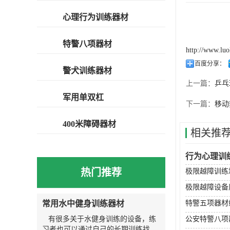
心理行为训练器材
特警八项器材
http://www.lu
百度分享：
警犬训练器材
上一篇：
乒乓
军用单双杠
下一篇：
移动
400米障碍器材
相关推
行为心理训
热门推荐
极限越障训练
极限越障设备
常用水中健身训练器材
特警五项器材
有很多关于水健身训练的设备，练
公安特警八项
习者也可以通过自己的长期训练找到