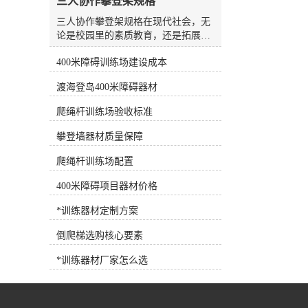
三人协作攀登架规格
水板是游泳场较常见、较方便的设
备，随处可见，也可用作抗阻训练设
三人协作攀登架规格在现代社会，无
备。7.浮力腰带深水浮力腰带 将浮
论是校园里的素质教育，还是拓展训
力带系在腰部，可为人体提供巨大的
练基地的团队建设，人们对于体育器
浮力，使练习者在水中轻松完成训练
400米障碍训练场建设成本
材的需求早已不再局限于简单的单人
动作，是深水训练的*设备。 根据
或双人运动器械。随着教育理念的更
渡海登岛400米障碍器材
练习者各自的健身目标需求，可以选
新以及企业团建活动的多元化，能够
择适合训练目标的健身器材，合理选
锻炼参与者协作能力、身体协调性以
爬绳杆训练场验收标准
择和使用健身器材，事半功倍！
及心理素质的综合型器材逐渐成为市
场的新宠。其中，三人协作攀登架凭
攀登墙器材质量保障
借其独特的设计理念和较高的趣味
性，正受到越来越多客户的青睐。作
爬绳杆训练场配置
为一家集研发、生产、销售与售后服
400米障碍项目器材价格
务于一体的专业体育器材企业，河北
洛龙体育器材有限公司长期根植于行
*训练器材定制方案
业一线，深切体会到不同用户群体对
于器材功能性与安全性的双重诉求。
倒爬梯选购核心要素
公司推出的三人协作攀登架，正是顺
应这一市场趋势，结合多年的生产经
*训练器材厂家怎么选
验与人体工学原理，精心打造的一款
团队协作型训练设备。这款产品不仅
适用于户外健身路径、学校体育课