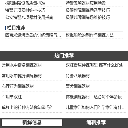
极限越障设备质量标准
特警五项器材应用场景
特警五项器材维护技巧
极限越障训练场选型技巧
公安特警八项器材使用指南
极限越障训练场维护技巧
栏目推荐
四百米渡海登岛的训练策略与安全措施
模拟船舱的制作与训练方法
热门推荐
常用水中健身训练器材
双杠臂屈伸练哪里 都有什么好处
常用水中健身训练器材
特警八项器材
心理行为训练器材
警犬训练器材
军用单双杠
体能训练器材：适合每个年龄段的训练
单杠上的拉伸方法你知道吗？
儿童攀岩如何入门？学攀岩有什么好处？带娃攀岩两年的全面经验分享
新鲜信息
编辑推荐