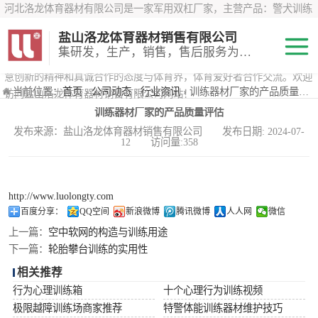
河北洛龙体育器材有限公司是一家军用双杠厂家，主营产品：警犬训练
器材、心理行为训练器材 、攀岩墙、200米障碍器材、特警八项器材、
盐山洛龙体育器材销售有限公司
*训练器材、400米障碍器材、军用单杠、军用双杠、军犬训练器材等训
集研发，生产，销售，售后服务为一体
练器材，咨询攀岩墙价格？在线咨询客服，公司以顾客至上的原则，锐
意创新的精神和真诚合作的态度与体育界，体育爱好者合作交流。欢迎
200米障碍器材
当前位置：
首页
›
公司动态
›
行业资讯
› 训练器材厂家的产品质量评估
访问盐山洛龙体育器材销售有限公司网站！
训练器材厂家的产品质量评估
心理行为训练器
发布来源：盐山洛龙体育器材销售有限公司 发布日期: 2024-07-
12 访问量:358
材
特警八项器材
警犬训练器材
http://www.luolongty.com
百度分享：
QQ空间
新浪微博
腾讯微博
人人网
微信
军用单双杠
上一篇：
空中软网的构造与训练用途
下一篇：
轮胎攀台训练的实用性
400米障碍器材
相关推荐
行为心理训练箱
十个心理行为训练视频
极限越障训练场商家推荐
特警体能训练器材维护技巧