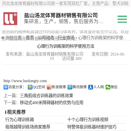
河北洛龙体育器材有限公司是一家军用双杠厂家，主营产品：警犬训练
器材、心理行为训练器材 、攀岩墙、200米障碍器材、特警八项器材、
盐山洛龙体育器材销售有限公司
*训练器材、400米障碍器材、军用单杠、军用双杠、军犬训练器材等训
集研发，生产，销售，售后服务为一体
练器材，咨询攀岩墙价格？在线咨询客服，公司以顾客至上的原则，锐
意创新的精神和真诚合作的态度与体育界，体育爱好者合作交流。欢迎
200米障碍器材
当前位置：
首页
›
公司动态
›
行业资讯
› 心理行为训练架的科学使用方法
访问盐山洛龙体育器材销售有限公司网站！
心理行为训练架的科学使用方法
心理行为训练器
发布来源：盐山洛龙体育器材销售有限公司 发布日期: 2024-06-
19 访问量:489
材
特警八项器材
警犬训练器材
http://www.luolongty.com
百度分享：
QQ空间
新浪微博
腾讯微博
人人网
微信
军用单双杠
上一篇：
三角肌组合训练器的训练效果
下一篇：
移动式400米障碍器材的优势与应用
400米障碍器材
相关推荐
行为心理训练箱
十个心理行为训练视频
极限越障训练场商家推荐
特警体能训练器材维护技巧