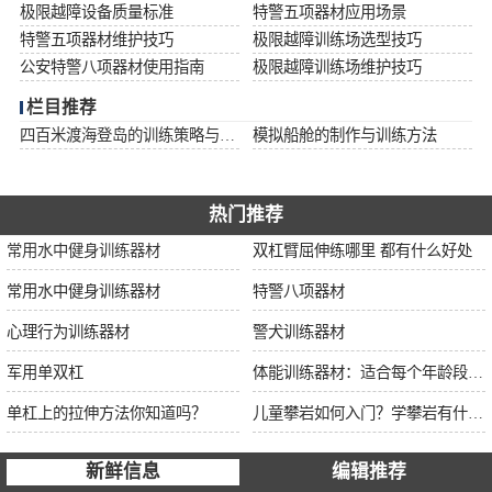
极限越障设备质量标准
特警五项器材应用场景
特警五项器材维护技巧
极限越障训练场选型技巧
公安特警八项器材使用指南
极限越障训练场维护技巧
栏目推荐
四百米渡海登岛的训练策略与安全措施
模拟船舱的制作与训练方法
热门推荐
常用水中健身训练器材
双杠臂屈伸练哪里 都有什么好处
常用水中健身训练器材
特警八项器材
心理行为训练器材
警犬训练器材
军用单双杠
体能训练器材：适合每个年龄段的训练
单杠上的拉伸方法你知道吗？
儿童攀岩如何入门？学攀岩有什么好处？带娃攀岩两年的全面经验分享
新鲜信息
编辑推荐