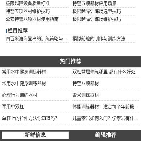
极限越障设备质量标准
特警五项器材应用场景
特警五项器材维护技巧
极限越障训练场选型技巧
公安特警八项器材使用指南
极限越障训练场维护技巧
栏目推荐
四百米渡海登岛的训练策略与安全措施
模拟船舱的制作与训练方法
热门推荐
常用水中健身训练器材
双杠臂屈伸练哪里 都有什么好处
常用水中健身训练器材
特警八项器材
心理行为训练器材
警犬训练器材
军用单双杠
体能训练器材：适合每个年龄段的训练
单杠上的拉伸方法你知道吗？
儿童攀岩如何入门？学攀岩有什么好处？带娃攀岩两年的全面经验分享
新鲜信息
编辑推荐