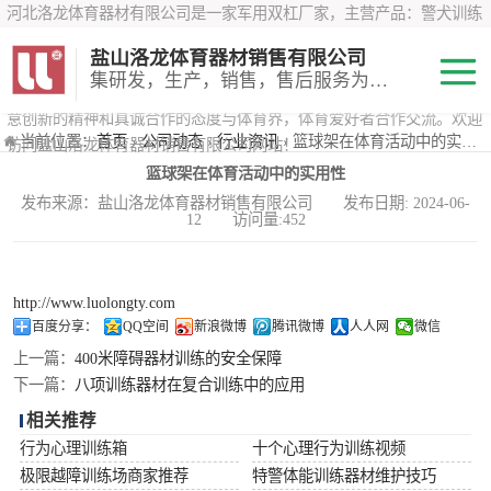
河北洛龙体育器材有限公司是一家军用双杠厂家，主营产品：警犬训练
器材、心理行为训练器材 、攀岩墙、200米障碍器材、特警八项器材、
盐山洛龙体育器材销售有限公司
*训练器材、400米障碍器材、军用单杠、军用双杠、军犬训练器材等训
集研发，生产，销售，售后服务为一体
练器材，咨询攀岩墙价格？在线咨询客服，公司以顾客至上的原则，锐
意创新的精神和真诚合作的态度与体育界，体育爱好者合作交流。欢迎
200米障碍器材
当前位置：
首页
›
公司动态
›
行业资讯
› 篮球架在体育活动中的实用性
访问盐山洛龙体育器材销售有限公司网站！
篮球架在体育活动中的实用性
心理行为训练器
发布来源：盐山洛龙体育器材销售有限公司 发布日期: 2024-06-
12 访问量:452
材
特警八项器材
警犬训练器材
http://www.luolongty.com
百度分享：
QQ空间
新浪微博
腾讯微博
人人网
微信
军用单双杠
上一篇：
400米障碍器材训练的安全保障
下一篇：
八项训练器材在复合训练中的应用
400米障碍器材
相关推荐
行为心理训练箱
十个心理行为训练视频
极限越障训练场商家推荐
特警体能训练器材维护技巧