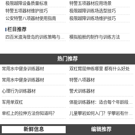
极限越障设备质量标准
特警五项器材应用场景
特警五项器材维护技巧
极限越障训练场选型技巧
公安特警八项器材使用指南
极限越障训练场维护技巧
栏目推荐
四百米渡海登岛的训练策略与安全措施
模拟船舱的制作与训练方法
热门推荐
常用水中健身训练器材
双杠臂屈伸练哪里 都有什么好处
常用水中健身训练器材
特警八项器材
心理行为训练器材
警犬训练器材
军用单双杠
体能训练器材：适合每个年龄段的训练
单杠上的拉伸方法你知道吗？
儿童攀岩如何入门？学攀岩有什么好处？带娃攀岩两年的全面经验分享
新鲜信息
编辑推荐