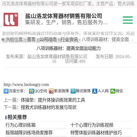
河北洛龙体育器材有限公司是一家军用双杠厂家，主营产品：警犬训练
器材、心理行为训练器材 、攀岩墙、200米障碍器材、特警八项器材、
盐山洛龙体育器材销售有限公司
*训练器材、400米障碍器材、军用单杠、军用双杠、军犬训练器材等训
集研发，生产，销售，售后服务为一体
练器材，咨询攀岩墙价格？在线咨询客服，公司以顾客至上的原则，锐
意创新的精神和真诚合作的态度与体育界，体育爱好者合作交流。欢迎
200米障碍器材
当前位置：
首页
›
公司动态
›
行业资讯
› 八项训练器材：提高全面运动能力
访问盐山洛龙体育器材销售有限公司网站！
八项训练器材：提高全面运动能力
心理行为训练器
发布来源：盐山洛龙体育器材销售有限公司 发布日期: 2024-05-
16 访问量:489
材
特警八项器材
警犬训练器材
http://www.luolongty.com
百度分享：
QQ空间
新浪微博
腾讯微博
人人网
微信
军用单双杠
上一篇：
体操垫：提升体操训练效果的工具
下一篇：
搜救犬训练器材的发展与现状
400米障碍器材
相关推荐
行为心理训练箱
十个心理行为训练视频
极限越障训练场商家推荐
特警体能训练器材维护技巧