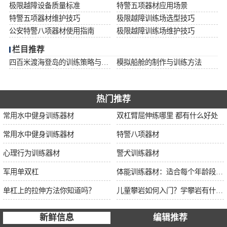
极限越障设备质量标准
特警五项器材应用场景
特警五项器材维护技巧
极限越障训练场选型技巧
公安特警八项器材使用指南
极限越障训练场维护技巧
栏目推荐
四百米渡海登岛的训练策略与安全措施
模拟船舱的制作与训练方法
热门推荐
常用水中健身训练器材
双杠臂屈伸练哪里 都有什么好处
常用水中健身训练器材
特警八项器材
心理行为训练器材
警犬训练器材
军用单双杠
体能训练器材：适合每个年龄段的训练
单杠上的拉伸方法你知道吗？
儿童攀岩如何入门？学攀岩有什么好处？带娃攀岩两年的全面经验分享
新鲜信息
编辑推荐