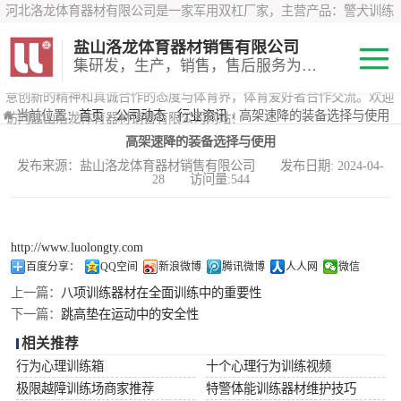
河北洛龙体育器材有限公司是一家军用双杠厂家，主营产品：警犬训练
器材、心理行为训练器材 、攀岩墙、200米障碍器材、特警八项器材、
盐山洛龙体育器材销售有限公司
*训练器材、400米障碍器材、军用单杠、军用双杠、军犬训练器材等训
集研发，生产，销售，售后服务为一体
练器材，咨询攀岩墙价格？在线咨询客服，公司以顾客至上的原则，锐
意创新的精神和真诚合作的态度与体育界，体育爱好者合作交流。欢迎
200米障碍器材
当前位置：
首页
›
公司动态
›
行业资讯
› 高架速降的装备选择与使用
访问盐山洛龙体育器材销售有限公司网站！
高架速降的装备选择与使用
心理行为训练器
发布来源：盐山洛龙体育器材销售有限公司 发布日期: 2024-04-
28 访问量:544
材
特警八项器材
警犬训练器材
http://www.luolongty.com
百度分享：
QQ空间
新浪微博
腾讯微博
人人网
微信
军用单双杠
上一篇：
八项训练器材在全面训练中的重要性
下一篇：
跳高垫在运动中的安全性
400米障碍器材
相关推荐
行为心理训练箱
十个心理行为训练视频
极限越障训练场商家推荐
特警体能训练器材维护技巧