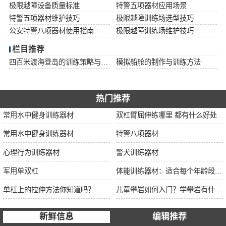
极限越障设备质量标准
特警五项器材应用场景
特警五项器材维护技巧
极限越障训练场选型技巧
公安特警八项器材使用指南
极限越障训练场维护技巧
栏目推荐
四百米渡海登岛的训练策略与安全措施
模拟船舱的制作与训练方法
热门推荐
常用水中健身训练器材
双杠臂屈伸练哪里 都有什么好处
常用水中健身训练器材
特警八项器材
心理行为训练器材
警犬训练器材
军用单双杠
体能训练器材：适合每个年龄段的训练
单杠上的拉伸方法你知道吗？
儿童攀岩如何入门？学攀岩有什么好处？带娃攀岩两年的全面经验分享
新鲜信息
编辑推荐