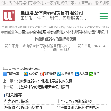
河北洛龙体育器材有限公司是一家军用双杠厂家，主营产品：警犬训练
器材、心理行为训练器材 、攀岩墙、200米障碍器材、特警八项器材、
盐山洛龙体育器材销售有限公司
*训练器材、400米障碍器材、军用单杠、军用双杠、军犬训练器材等训
集研发，生产，销售，售后服务为一体
练器材，咨询攀岩墙价格？在线咨询客服，公司以顾客至上的原则，锐
意创新的精神和真诚合作的态度与体育界，体育爱好者合作交流。欢迎
200米障碍器材
当前位置：
首页
›
公司动态
›
行业资讯
› 体能训练器材的选择与使用
访问盐山洛龙体育器材销售有限公司网站！
体能训练器材的选择与使用
心理行为训练器
发布来源：盐山洛龙体育器材销售有限公司 发布日期: 2024-04-
12 访问量:615
材
特警八项器材
警犬训练器材
http://www.luolongty.com
百度分享：
QQ空间
新浪微博
腾讯微博
人人网
微信
军用单双杠
上一篇：
感统训练器材：促进儿童成长的关键
下一篇：
儿童篮球架的选购与安全使用指南
400米障碍器材
相关推荐
行为心理训练箱
十个心理行为训练视频
极限越障训练场商家推荐
特警体能训练器材维护技巧