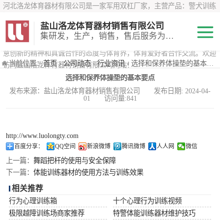
河北洛龙体育器材有限公司是一家军用双杠厂家，主营产品：警犬训练
器材、心理行为训练器材 、攀岩墙、200米障碍器材、特警八项器材、
盐山洛龙体育器材销售有限公司
*训练器材、400米障碍器材、军用单杠、军用双杠、军犬训练器材等训
集研发，生产，销售，售后服务为一体
练器材，咨询攀岩墙价格？在线咨询客服，公司以顾客至上的原则，锐
意创新的精神和真诚合作的态度与体育界，体育爱好者合作交流。欢迎
200米障碍器材
当前位置：
首页
›
公司动态
›
行业资讯
› 选择和保养体操垫的基本要点
访问盐山洛龙体育器材销售有限公司网站！
选择和保养体操垫的基本要点
心理行为训练器
发布来源：盐山洛龙体育器材销售有限公司 发布日期: 2024-04-
01 访问量:841
材
特警八项器材
警犬训练器材
http://www.luolongty.com
百度分享：
QQ空间
新浪微博
腾讯微博
人人网
微信
军用单双杠
上一篇：
舞蹈把杆的使用与安全保障
下一篇：
体能训练器材的使用方法与训练效果
400米障碍器材
相关推荐
行为心理训练箱
十个心理行为训练视频
极限越障训练场商家推荐
特警体能训练器材维护技巧