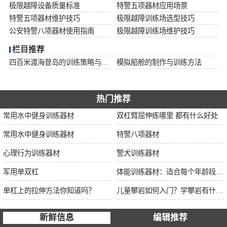
极限越障设备质量标准
特警五项器材应用场景
特警五项器材维护技巧
极限越障训练场选型技巧
公安特警八项器材使用指南
极限越障训练场维护技巧
栏目推荐
四百米渡海登岛的训练策略与安全措施
模拟船舱的制作与训练方法
热门推荐
常用水中健身训练器材
双杠臂屈伸练哪里 都有什么好处
常用水中健身训练器材
特警八项器材
心理行为训练器材
警犬训练器材
军用单双杠
体能训练器材：适合每个年龄段的训练
单杠上的拉伸方法你知道吗？
儿童攀岩如何入门？学攀岩有什么好处？带娃攀岩两年的全面经验分享
新鲜信息
编辑推荐