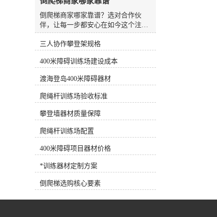
倒爬梯商家哪家靠谱
水板是游泳场较常见、较方便的设
备，随处可见，也可用作抗阻训练设
倒爬梯商家哪家靠谱？选对合作伙
备。7.浮力腰带深水浮力腰带 将浮
伴，让每一步都安心在如今这个注重
力带系在腰部，可为人体提供巨大的
健康与户外运动的时代，越来越多的
浮力，使练习者在水中轻松完成训练
三人协作攀登架规格
人开始寻求更专业、更安全的训练器
动作，是深水训练的*设备。 根据
械。无论是用于专业体能训练，还是
400米障碍训练场建设成本
练习者各自的健身目标需求，可以选
作为特定康复性锻炼的辅助工具，倒
择适合训练目标的健身器材，合理选
爬梯（也常被称为反向爬梯或仰式爬
渡海登岛400米障碍器材
择和使用健身器材，事半功倍！
梯）凭借其独特的锻炼价值，逐渐走
进了大众视野。然而，面对市场上琳
爬绳杆训练场验收标准
琅满目的品牌和参差不齐的质量，如
何挑选一家靠谱的倒爬梯生产商家，
攀登墙器材质量保障
成了许多采购者和健身爱好者头疼的
爬绳杆训练场配置
问题。选择倒爬梯，不能只看“样子”
很多人在初次接触倒爬梯时，容易被
400米障碍项目器材价格
外观所迷惑，认为只要钢材够粗、焊
接够牢就行。但实际上，一台合格的
*训练器材定制方案
倒爬梯涉及人体工学设计、承重力学
计算、表面防滑处理以及长期使用的
倒爬梯选购核心要素
耐候性等多个维度。劣质的倒爬梯不
仅无法提供良好的训练体验，更可能
因为设计缺陷或材料老化带来安全隐