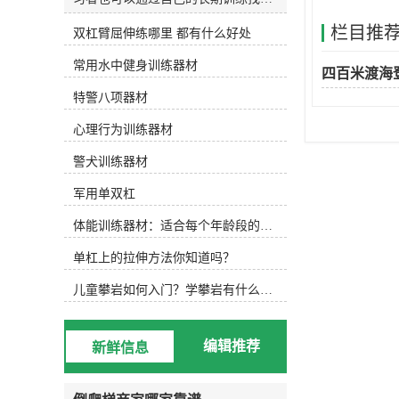
和发明适合自己的水训练设备。今天
栏目推
双杠臂屈伸练哪里 都有什么好处
主要介绍以下设备，可根据实际水训
练内容选择使用。1.水防滑鞋 水中防
常用水中健身训练器材
滑鞋 游泳池底部很滑，可以穿防滑
四百米渡海
鞋，防止动作变形，稳定完成所需动
特警八项器材
作。2.水阻手套水阻手套 徒手运动
后，可选择抗组设备，增加运动难
心理行为训练器材
度，通过阻力手套增加划水面积，练
习水中手臂运动。3.水中健身棒水中
警犬训练器材
浮力健身棒 水中的健身棒不仅可以
军用单双杠
为练习者提供浮力，还可以通过浮力
降低练习难度。此外，健身棒还可以
体能训练器材：适合每个年龄段的训练
提供抗组训练，增加练习难度，非常
实用。此外，健身棒具有很强的可塑
单杠上的拉伸方法你知道吗？
性，可以增加练习兴趣，摆出各种创
意造型。4.水中健身哑铃浮力哑铃
儿童攀岩如何入门？学攀岩有什么好处？带娃攀岩两年的全面经验分享
类似于水中健身棒，水中健身哑铃也
能为练习者提供浮力和阻力，用哑铃
进行的水中搏击强度很大！5.阻力葵
编辑推荐
新鲜信息
花阻力葵花向日葵鞋套的阻力 向日
葵可以手持或穿在脚上，以增加水的
面积和水的阻力。6.打水板打水板