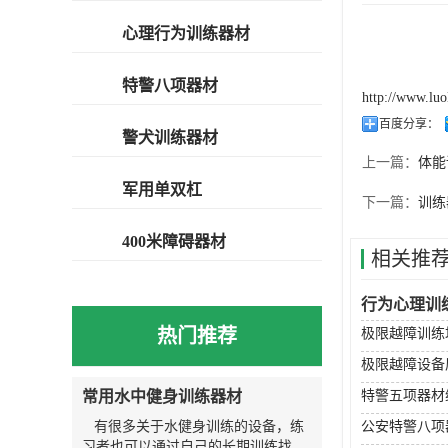
心理行为训练器材
特警八项器材
http://www.lu
百度分享：
警犬训练器材
上一篇：
体能
军用单双杠
下一篇：
训练
400米障碍器材
相关推
行为心理训
热门推荐
极限越障训练
极限越障设备
常用水中健身训练器材
特警五项器材
有很多关于水健身训练的设备，练
公安特警八项
习者也可以通过自己的长期训练找到