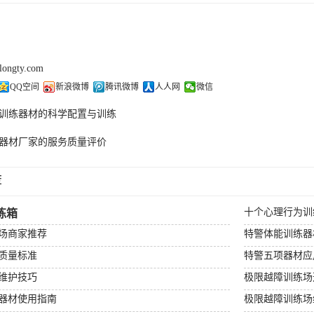
olongty.com
QQ空间
新浪微博
腾讯微博
人人网
微信
训练器材的科学配置与训练
器材厂家的服务质量评价
荐
十个心理行为训
练箱
场商家推荐
特警体能训练器
质量标准
特警五项器材应
维护技巧
极限越障训练场
器材使用指南
极限越障训练场