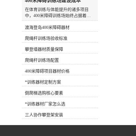
400米障碍训练场建设成本
水板是游泳场较常见、较方便的设
备，随处可见，也可用作抗阻训练设
在体育训练与体能提升的诸多项目
备。7.浮力腰带深水浮力腰带 将浮
中，400米障碍训练场始终占据着独
力带系在腰部，可为人体提供巨大的
特而重要的位置。它不仅是检验个人
浮力，使练习者在水中轻松完成训练
渡海登岛400米障碍器材
综合素质的标尺，更是团队凝聚力与
动作，是深水训练的*设备。 根据
意志力磨砺的核心场地。无论是专业
爬绳杆训练场验收标准
练习者各自的健身目标需求，可以选
运动队、军警系统，还是拓展训练基
择适合训练目标的健身器材，合理选
地、大中院校，建设一座标准化、安
攀登墙器材质量保障
择和使用健身器材，事半功倍！
全且耐用的400米障碍训练场，都是
提升整体训练水平的关键一步。然
爬绳杆训练场配置
而，面对这一工程，许多人首先关注
的核心问题便是：建设这样一个训练
400米障碍项目器材价格
场，到底需要多少成本？要回答这个
*训练器材定制方案
问题，并不能简单地给出一个数字。
因为400米障碍训练场的建设，并非
倒爬梯选购核心要素
统一标准的商品采购，而是一项涉及
规划设计、土建施工、器材配置与后
*训练器材厂家怎么选
期维护的系统工程。其总成本由多维
度因素共同决定，理解这些构成要
三人协作攀登架安装
素，才能做出科学合理的预算规划。
一、场地基础与土建成本：成本的隐
形大头这是建设成本中弹性较大、也