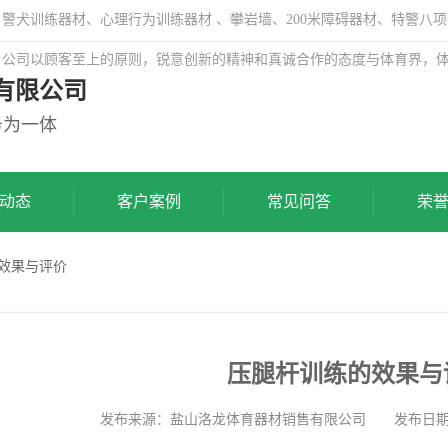
犬训练器材、心理行为训练器材 、攀岩墙、200米障碍器材、特警八项
，公司以顾客至上的原则，锐意创新的精神和真诚合作的态度与体育界，
有限公司
务为一体
动态
客户案例
常见问答
荣
的效果与评价
压腿杆训练的效果与
发布来源：盐山洛龙体育器材销售有限公司 发布日期: 202