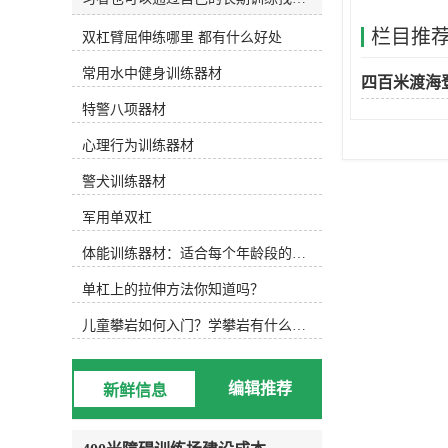
和发明适合自己的水训练设备。今天
栏目推
双杠臂屈伸练哪里 都有什么好处
主要介绍以下设备，可根据实际水训
练内容选择使用。1.水防滑鞋 水中防
常用水中健身训练器材
滑鞋 游泳池底部很滑，可以穿防滑
四百米渡海
鞋，防止动作变形，稳定完成所需动
特警八项器材
作。2.水阻手套水阻手套 徒手运动
后，可选择抗组设备，增加运动难
心理行为训练器材
度，通过阻力手套增加划水面积，练
习水中手臂运动。3.水中健身棒水中
警犬训练器材
浮力健身棒 水中的健身棒不仅可以
军用单双杠
为练习者提供浮力，还可以通过浮力
降低练习难度。此外，健身棒还可以
体能训练器材：适合每个年龄段的训练
提供抗组训练，增加练习难度，非常
实用。此外，健身棒具有很强的可塑
单杠上的拉伸方法你知道吗？
性，可以增加练习兴趣，摆出各种创
意造型。4.水中健身哑铃浮力哑铃
儿童攀岩如何入门？学攀岩有什么好处？带娃攀岩两年的全面经验分享
类似于水中健身棒，水中健身哑铃也
能为练习者提供浮力和阻力，用哑铃
进行的水中搏击强度很大！5.阻力葵
编辑推荐
新鲜信息
花阻力葵花向日葵鞋套的阻力 向日
葵可以手持或穿在脚上，以增加水的
面积和水的阻力。6.打水板打水板