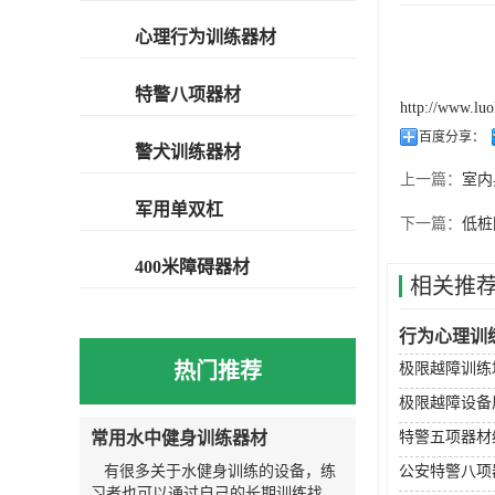
心理行为训练器材
特警八项器材
http://www.lu
百度分享：
警犬训练器材
上一篇：
室内
军用单双杠
下一篇：
低桩
400米障碍器材
相关推
行为心理训
热门推荐
极限越障训练
极限越障设备
常用水中健身训练器材
特警五项器材
有很多关于水健身训练的设备，练
公安特警八项
习者也可以通过自己的长期训练找到