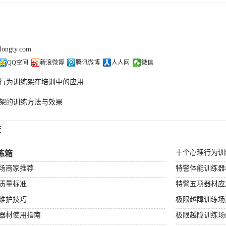
olongty.com
QQ空间
新浪微博
腾讯微博
人人网
微信
行为训练架在培训中的应用
架的训练方法与效果
荐
十个心理行为训
练箱
场商家推荐
特警体能训练器
质量标准
特警五项器材应
维护技巧
极限越障训练场
器材使用指南
极限越障训练场