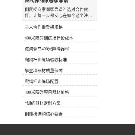
倒爬梯商家哪家靠谱
水板是游泳场较常见、较方便的设
备，随处可见，也可用作抗阻训练设
倒爬梯商家哪家靠谱？选对合作伙
备。7.浮力腰带深水浮力腰带 将浮
伴，让每一步都安心在如今这个注重
力带系在腰部，可为人体提供巨大的
健康与户外运动的时代，越来越多的
浮力，使练习者在水中轻松完成训练
三人协作攀登架规格
人开始寻求更专业、更安全的训练器
动作，是深水训练的*设备。 根据
械。无论是用于专业体能训练，还是
400米障碍训练场建设成本
练习者各自的健身目标需求，可以选
作为特定康复性锻炼的辅助工具，倒
择适合训练目标的健身器材，合理选
爬梯（也常被称为反向爬梯或仰式爬
渡海登岛400米障碍器材
择和使用健身器材，事半功倍！
梯）凭借其独特的锻炼价值，逐渐走
进了大众视野。然而，面对市场上琳
爬绳杆训练场验收标准
琅满目的品牌和参差不齐的质量，如
何挑选一家靠谱的倒爬梯生产商家，
攀登墙器材质量保障
成了许多采购者和健身爱好者头疼的
爬绳杆训练场配置
问题。选择倒爬梯，不能只看“样子”
很多人在初次接触倒爬梯时，容易被
400米障碍项目器材价格
外观所迷惑，认为只要钢材够粗、焊
接够牢就行。但实际上，一台合格的
*训练器材定制方案
倒爬梯涉及人体工学设计、承重力学
计算、表面防滑处理以及长期使用的
倒爬梯选购核心要素
耐候性等多个维度。劣质的倒爬梯不
仅无法提供良好的训练体验，更可能
因为设计缺陷或材料老化带来安全隐