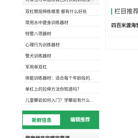
和发明适合自己的水训练设备。今天
栏目推
双杠臂屈伸练哪里 都有什么好处
主要介绍以下设备，可根据实际水训
练内容选择使用。1.水防滑鞋 水中防
常用水中健身训练器材
滑鞋 游泳池底部很滑，可以穿防滑
四百米渡海
鞋，防止动作变形，稳定完成所需动
特警八项器材
作。2.水阻手套水阻手套 徒手运动
后，可选择抗组设备，增加运动难
心理行为训练器材
度，通过阻力手套增加划水面积，练
习水中手臂运动。3.水中健身棒水中
警犬训练器材
浮力健身棒 水中的健身棒不仅可以
军用单双杠
为练习者提供浮力，还可以通过浮力
降低练习难度。此外，健身棒还可以
体能训练器材：适合每个年龄段的训练
提供抗组训练，增加练习难度，非常
实用。此外，健身棒具有很强的可塑
单杠上的拉伸方法你知道吗？
性，可以增加练习兴趣，摆出各种创
意造型。4.水中健身哑铃浮力哑铃
儿童攀岩如何入门？学攀岩有什么好处？带娃攀岩两年的全面经验分享
类似于水中健身棒，水中健身哑铃也
能为练习者提供浮力和阻力，用哑铃
进行的水中搏击强度很大！5.阻力葵
编辑推荐
新鲜信息
花阻力葵花向日葵鞋套的阻力 向日
葵可以手持或穿在脚上，以增加水的
面积和水的阻力。6.打水板打水板