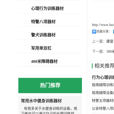
心理行为训练器材
特警八项器材
http://www.lu
百度分享：
警犬训练器材
上一篇：
康复
军用单双杠
下一篇：
30
400米障碍器材
相关推
行为心理训
热门推荐
极限越障训练
极限越障设备
常用水中健身训练器材
特警五项器材
有很多关于水健身训练的设备，练
公安特警八项
习者也可以通过自己的长期训练找到