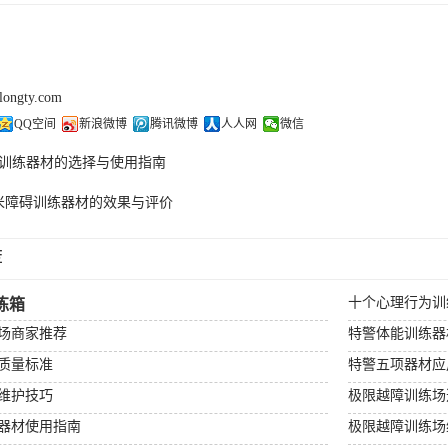
olongty.com
QQ空间
新浪微博
腾讯微博
人人网
微信
训练器材的选择与使用指南
0米障碍训练器材的效果与评价
荐
十个心理行为训
练箱
场商家推荐
特警体能训练器
质量标准
特警五项器材应
维护技巧
极限越障训练场
器材使用指南
极限越障训练场