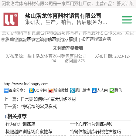
河北洛龙体育器材有限公司是一家军用双杠厂家，主营产品：警犬训练
器材、心理行为训练器材 、攀岩墙、200米障碍器材、特警八项器材、
盐山洛龙体育器材销售有限公司
*训练器材、400米障碍器材、军用单杠、军用双杠、军犬训练器材等训
集研发，生产，销售，售后服务为一体
练器材，咨询攀岩墙价格？在线咨询客服，公司以顾客至上的原则，锐
意创新的精神和真诚合作的态度与体育界，体育爱好者合作交流。欢迎
200米障碍器材
当前位置：
首页
›
公司动态
›
行业资讯
› 如何选择攀岩墙
访问盐山洛龙体育器材销售有限公司网站！
如何选择攀岩墙
心理行为训练器
发布来源：盐山洛龙体育器材销售有限公司 发布日期: 2023-12-
04 访问量:876
材
特警八项器材
警犬训练器材
http://www.luolongty.com
百度分享：
QQ空间
新浪微博
腾讯微博
人人网
微信
军用单双杠
上一篇：
日常要如何维护军犬训练器材
下一篇：
*攀岩墙的常见样式
400米障碍器材
相关推荐
行为心理训练箱
十个心理行为训练视频
极限越障训练场商家推荐
特警体能训练器材维护技巧