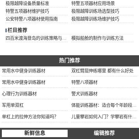
极限越障设备质量标准
特警五项器材应用场景
特警五项器材维护技巧
极限越障训练场选型技巧
公安特警八项器材使用指南
极限越障训练场维护技巧
栏目推荐
四百米渡海登岛的训练策略与安全措施
模拟船舱的制作与训练方法
热门推荐
常用水中健身训练器材
双杠臂屈伸练哪里 都有什么好处
常用水中健身训练器材
特警八项器材
心理行为训练器材
警犬训练器材
军用单双杠
体能训练器材：适合每个年龄段的训练
单杠上的拉伸方法你知道吗？
儿童攀岩如何入门？学攀岩有什么好处？带娃攀岩两年的全面经验分享
新鲜信息
编辑推荐