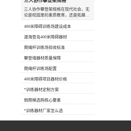
三人协作攀登架规格
水板是游泳场较常见、较方便的设
备，随处可见，也可用作抗阻训练设
三人协作攀登架规格在现代社会，无
备。7.浮力腰带深水浮力腰带 将浮
论是校园里的素质教育，还是拓展训
力带系在腰部，可为人体提供巨大的
练基地的团队建设，人们对于体育器
浮力，使练习者在水中轻松完成训练
400米障碍训练场建设成本
材的需求早已不再局限于简单的单人
动作，是深水训练的*设备。 根据
或双人运动器械。随着教育理念的更
渡海登岛400米障碍器材
练习者各自的健身目标需求，可以选
新以及企业团建活动的多元化，能够
择适合训练目标的健身器材，合理选
锻炼参与者协作能力、身体协调性以
爬绳杆训练场验收标准
择和使用健身器材，事半功倍！
及心理素质的综合型器材逐渐成为市
场的新宠。其中，三人协作攀登架凭
攀登墙器材质量保障
借其独特的设计理念和较高的趣味
性，正受到越来越多客户的青睐。作
爬绳杆训练场配置
为一家集研发、生产、销售与售后服
400米障碍项目器材价格
务于一体的专业体育器材企业，河北
洛龙体育器材有限公司长期根植于行
*训练器材定制方案
业一线，深切体会到不同用户群体对
于器材功能性与安全性的双重诉求。
倒爬梯选购核心要素
公司推出的三人协作攀登架，正是顺
应这一市场趋势，结合多年的生产经
*训练器材厂家怎么选
验与人体工学原理，精心打造的一款
团队协作型训练设备。这款产品不仅
适用于户外健身路径、学校体育课