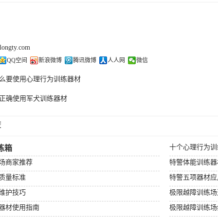
olongty.com
QQ空间
新浪微博
腾讯微博
人人网
微信
么要使用心理行为训练器材
正确使用军犬训练器材
荐
十个心理行为训
练箱
场商家推荐
特警体能训练器
质量标准
特警五项器材应
维护技巧
极限越障训练场
器材使用指南
极限越障训练场