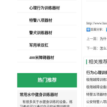
心理行为训练器材
特警八项器材
http://www.lu
百度分享：
警犬训练器材
上一篇：
为什
军用单双杠
下一篇：
怎么
400米障碍器材
相关推
行为心理训
热门推荐
极限越障训练
极限越障设备
常用水中健身训练器材
特警五项器材
有很多关于水健身训练的设备，练
公安特警八项
习者也可以通过自己的长期训练找到