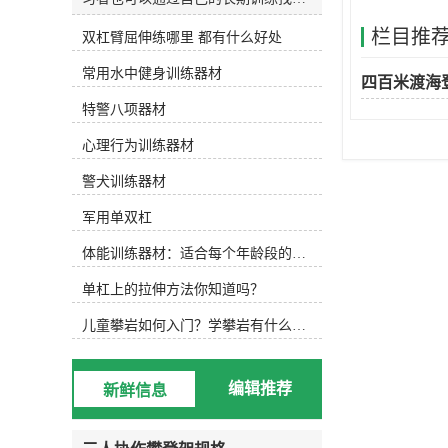
和发明适合自己的水训练设备。今天
栏目推
双杠臂屈伸练哪里 都有什么好处
主要介绍以下设备，可根据实际水训
练内容选择使用。1.水防滑鞋 水中防
常用水中健身训练器材
滑鞋 游泳池底部很滑，可以穿防滑
四百米渡海
鞋，防止动作变形，稳定完成所需动
特警八项器材
作。2.水阻手套水阻手套 徒手运动
后，可选择抗组设备，增加运动难
心理行为训练器材
度，通过阻力手套增加划水面积，练
习水中手臂运动。3.水中健身棒水中
警犬训练器材
浮力健身棒 水中的健身棒不仅可以
军用单双杠
为练习者提供浮力，还可以通过浮力
降低练习难度。此外，健身棒还可以
体能训练器材：适合每个年龄段的训练
提供抗组训练，增加练习难度，非常
实用。此外，健身棒具有很强的可塑
单杠上的拉伸方法你知道吗？
性，可以增加练习兴趣，摆出各种创
意造型。4.水中健身哑铃浮力哑铃
儿童攀岩如何入门？学攀岩有什么好处？带娃攀岩两年的全面经验分享
类似于水中健身棒，水中健身哑铃也
能为练习者提供浮力和阻力，用哑铃
进行的水中搏击强度很大！5.阻力葵
编辑推荐
新鲜信息
花阻力葵花向日葵鞋套的阻力 向日
葵可以手持或穿在脚上，以增加水的
面积和水的阻力。6.打水板打水板