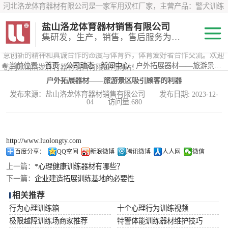
河北洛龙体育器材有限公司是一家军用双杠厂家，主营产品：警犬训练
器材、心理行为训练器材 、攀岩墙、200米障碍器材、特警八项器材、
盐山洛龙体育器材销售有限公司
*训练器材、400米障碍器材、军用单杠、军用双杠、军犬训练器材等训
集研发，生产，销售，售后服务为一体
练器材，咨询攀岩墙价格？在线咨询客服，公司以顾客至上的原则，锐
意创新的精神和真诚合作的态度与体育界，体育爱好者合作交流。欢迎
200米障碍器材
当前位置：
首页
›
公司动态
›
新闻中心
› 户外拓展器材——旅游景区吸引顾客的利器
访问盐山洛龙体育器材销售有限公司网站！
户外拓展器材——旅游景区吸引顾客的利器
心理行为训练器
发布来源：盐山洛龙体育器材销售有限公司 发布日期: 2023-12-
04 访问量:680
材
特警八项器材
警犬训练器材
http://www.luolongty.com
百度分享：
QQ空间
新浪微博
腾讯微博
人人网
微信
军用单双杠
上一篇：
*心理健康训练器材有哪些？
下一篇：
企业建造拓展训练基地的必要性
400米障碍器材
相关推荐
行为心理训练箱
十个心理行为训练视频
极限越障训练场商家推荐
特警体能训练器材维护技巧