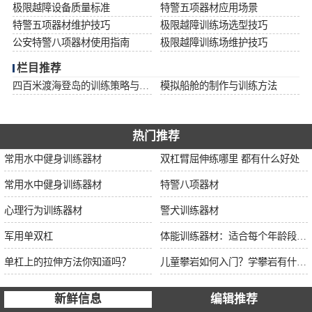
极限越障设备质量标准
特警五项器材应用场景
特警五项器材维护技巧
极限越障训练场选型技巧
公安特警八项器材使用指南
极限越障训练场维护技巧
栏目推荐
四百米渡海登岛的训练策略与安全措施
模拟船舱的制作与训练方法
热门推荐
常用水中健身训练器材
双杠臂屈伸练哪里 都有什么好处
常用水中健身训练器材
特警八项器材
心理行为训练器材
警犬训练器材
军用单双杠
体能训练器材：适合每个年龄段的训练
单杠上的拉伸方法你知道吗？
儿童攀岩如何入门？学攀岩有什么好处？带娃攀岩两年的全面经验分享
新鲜信息
编辑推荐