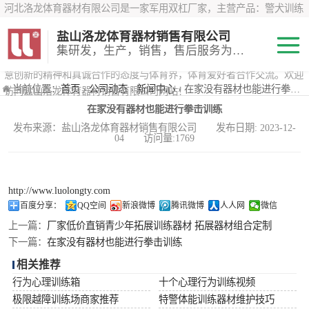
河北洛龙体育器材有限公司是一家军用双杠厂家，主营产品：警犬训练
器材、心理行为训练器材 、攀岩墙、200米障碍器材、特警八项器材、
盐山洛龙体育器材销售有限公司
*训练器材、400米障碍器材、军用单杠、军用双杠、军犬训练器材等训
集研发，生产，销售，售后服务为一体
练器材，咨询攀岩墙价格？在线咨询客服，公司以顾客至上的原则，锐
意创新的精神和真诚合作的态度与体育界，体育爱好者合作交流。欢迎
200米障碍器材
当前位置：
首页
›
公司动态
›
新闻中心
› 在家没有器材也能进行拳击训练
访问盐山洛龙体育器材销售有限公司网站！
在家没有器材也能进行拳击训练
心理行为训练器
发布来源：盐山洛龙体育器材销售有限公司 发布日期: 2023-12-
04 访问量:1769
材
特警八项器材
警犬训练器材
http://www.luolongty.com
百度分享：
QQ空间
新浪微博
腾讯微博
人人网
微信
军用单双杠
上一篇：
厂家低价直销青少年拓展训练器材 拓展器材组合定制
下一篇：
在家没有器材也能进行拳击训练
400米障碍器材
相关推荐
行为心理训练箱
十个心理行为训练视频
极限越障训练场商家推荐
特警体能训练器材维护技巧