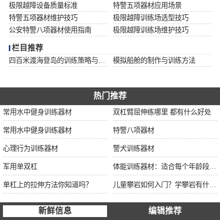
极限越障设备质量标准
特警五项器材应用场景
特警五项器材维护技巧
极限越障训练场选型技巧
公安特警八项器材使用指南
极限越障训练场维护技巧
栏目推荐
四百米渡海登岛的训练策略与安全措施
模拟船舱的制作与训练方法
热门推荐
常用水中健身训练器材
双杠臂屈伸练哪里 都有什么好处
常用水中健身训练器材
特警八项器材
心理行为训练器材
警犬训练器材
军用单双杠
体能训练器材：适合每个年龄段的训练
单杠上的拉伸方法你知道吗？
儿童攀岩如何入门？学攀岩有什么好处？带娃攀岩两年的全面经验分享
新鲜信息
编辑推荐