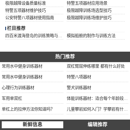
极限越障设备质量标准
特警五项器材应用场景
特警五项器材维护技巧
极限越障训练场选型技巧
公安特警八项器材使用指南
极限越障训练场维护技巧
栏目推荐
四百米渡海登岛的训练策略与安全措施
模拟船舱的制作与训练方法
热门推荐
常用水中健身训练器材
双杠臂屈伸练哪里 都有什么好处
常用水中健身训练器材
特警八项器材
心理行为训练器材
警犬训练器材
军用单双杠
体能训练器材：适合每个年龄段的训练
单杠上的拉伸方法你知道吗？
儿童攀岩如何入门？学攀岩有什么好处？带娃攀岩两年的全面经验分享
新鲜信息
编辑推荐