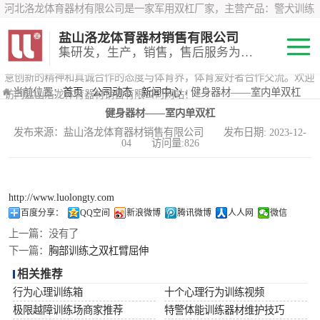
河北洛龙体育器材有限公司是一家军用双杠厂家，主营产品：警犬训练
器材、心理行为训练器材 、攀岩墙、200米障碍器材、特警八项器材、
盐山洛龙体育器材销售有限公司
*训练器材、400米障碍器材、军用单杠、军用双杠、军犬训练器材等训
集研发，生产，销售，售后服务为一体
练器材，咨询攀岩墙价格？在线咨询客服，公司以顾客至上的原则，锐
意创新的精神和真诚合作的态度与体育界，体育爱好者合作交流。欢迎
200米障碍器材
当前位置：
首页
›
公司动态
›
新闻中心
› 健身器材——室内单双杠
访问盐山洛龙体育器材销售有限公司网站！
健身器材——室内单双杠
心理行为训练器
发布来源：盐山洛龙体育器材销售有限公司 发布日期: 2023-12-
04 访问量:826
材
特警八项器材
警犬训练器材
http://www.luolongty.com
百度分享：
QQ空间
新浪微博
腾讯微博
人人网
微信
军用单双杠
上一篇：
没有了
下一篇：
胸部训练之双杠臂屈伸
400米障碍器材
相关推荐
行为心理训练箱
十个心理行为训练视频
极限越障训练场商家推荐
特警体能训练器材维护技巧