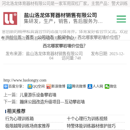
河北洛龙体育器材有限公司是一家军用双杠厂家，主营产品：警犬训练
器材、心理行为训练器材 、攀岩墙、200米障碍器材、特警八项器材、
盐山洛龙体育器材销售有限公司
*训练器材、400米障碍器材、军用单杠、军用双杠、军犬训练器材等训
集研发，生产，销售，售后服务为一体
练器材，咨询攀岩墙价格？在线咨询客服，公司以顾客至上的原则，锐
意创新的精神和真诚合作的态度与体育界，体育爱好者合作交流。欢迎
200米障碍器材
当前位置：
首页
›
公司动态
›
新闻中心
› 西北哪家攀岩墙价位低？
访问盐山洛龙体育器材销售有限公司网站！
西北哪家攀岩墙价位低？
心理行为训练器
发布来源：盐山洛龙体育器材销售有限公司 发布日期: 2023-12-
04 访问量:748
材
特警八项器材
警犬训练器材
http://www.luolongty.com
百度分享：
QQ空间
新浪微博
腾讯微博
人人网
微信
军用单双杠
上一篇：
儿童游乐设备攀岩墙
下一篇：
蹦床公园改造升级项目—互动攀岩墙
400米障碍器材
相关推荐
行为心理训练箱
十个心理行为训练视频
极限越障训练场商家推荐
特警体能训练器材维护技巧