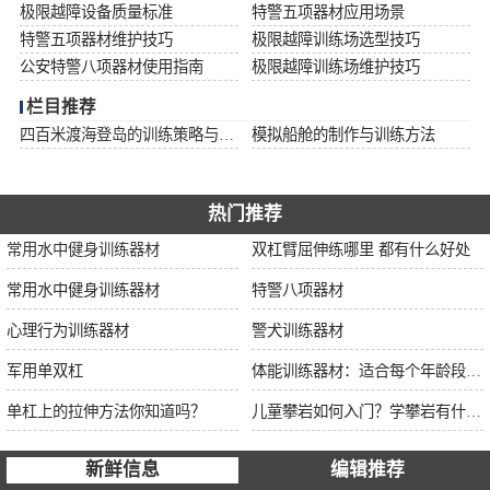
极限越障设备质量标准
特警五项器材应用场景
特警五项器材维护技巧
极限越障训练场选型技巧
公安特警八项器材使用指南
极限越障训练场维护技巧
栏目推荐
四百米渡海登岛的训练策略与安全措施
模拟船舱的制作与训练方法
热门推荐
常用水中健身训练器材
双杠臂屈伸练哪里 都有什么好处
常用水中健身训练器材
特警八项器材
心理行为训练器材
警犬训练器材
军用单双杠
体能训练器材：适合每个年龄段的训练
单杠上的拉伸方法你知道吗？
儿童攀岩如何入门？学攀岩有什么好处？带娃攀岩两年的全面经验分享
新鲜信息
编辑推荐