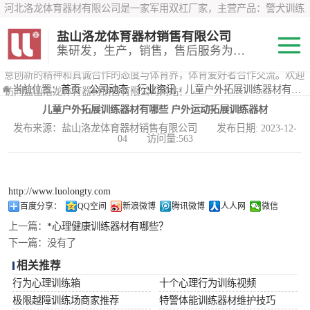
河北洛龙体育器材有限公司是一家军用双杠厂家，主营产品：警犬训练
器材、心理行为训练器材 、攀岩墙、200米障碍器材、特警八项器材、
盐山洛龙体育器材销售有限公司
*训练器材、400米障碍器材、军用单杠、军用双杠、军犬训练器材等训
集研发，生产，销售，售后服务为一体
练器材，咨询攀岩墙价格？在线咨询客服，公司以顾客至上的原则，锐
意创新的精神和真诚合作的态度与体育界，体育爱好者合作交流。欢迎
200米障碍器材
当前位置：
首页
›
公司动态
›
行业资讯
› 儿童户外拓展训练器材有哪些 户外运动拓展训练器材
访问盐山洛龙体育器材销售有限公司网站！
儿童户外拓展训练器材有哪些 户外运动拓展训练器材
心理行为训练器
发布来源：盐山洛龙体育器材销售有限公司 发布日期: 2023-12-
04 访问量:563
材
特警八项器材
警犬训练器材
http://www.luolongty.com
百度分享：
QQ空间
新浪微博
腾讯微博
人人网
微信
军用单双杠
上一篇：
*心理健康训练器材有哪些？
下一篇：
没有了
400米障碍器材
相关推荐
行为心理训练箱
十个心理行为训练视频
极限越障训练场商家推荐
特警体能训练器材维护技巧