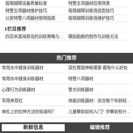
极限越障设备质量标准
特警五项器材应用场景
特警五项器材维护技巧
极限越障训练场选型技巧
公安特警八项器材使用指南
极限越障训练场维护技巧
栏目推荐
四百米渡海登岛的训练策略与安全措施
模拟船舱的制作与训练方法
热门推荐
常用水中健身训练器材
双杠臂屈伸练哪里 都有什么好处
常用水中健身训练器材
特警八项器材
心理行为训练器材
警犬训练器材
军用单双杠
体能训练器材：适合每个年龄段的训练
单杠上的拉伸方法你知道吗？
儿童攀岩如何入门？学攀岩有什么好处？带娃攀岩两年的全面经验分享
新鲜信息
编辑推荐